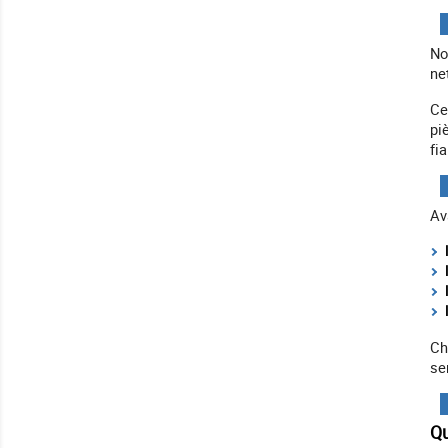
N
ne
Ce
pi
fia
Av
Ch
se
Qu