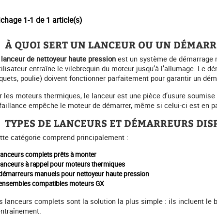
ichage 1-1 de 1 article(s)
À QUOI SERT UN LANCEUR OU UN DÉMARR
e
lanceur de nettoyeur haute pression
est un système de démarrage man
utilisateur entraîne le vilebrequin du moteur jusqu’à l’allumage. Le 
iquets, poulie) doivent fonctionner parfaitement pour garantir un dé
r les moteurs thermiques, le lanceur est une pièce d’usure soumise
faillance empêche le moteur de démarrer, même si celui-ci est en pa
TYPES DE LANCEURS ET DÉMARREURS DIS
tte catégorie comprend principalement :
lanceurs complets prêts à monter
lanceurs à rappel pour moteurs thermiques
démarreurs manuels pour nettoyeur haute pression
ensembles compatibles moteurs GX
s lanceurs complets sont la solution la plus simple : ils incluent le bo
entraînement.