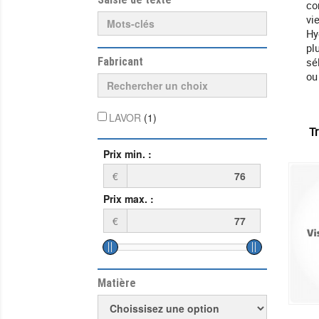
co
vi
Hy
pl
Fabricant
sé
ou 
LAVOR
(1)
Tr
Prix min. :
€
Prix max. :
€
Matière