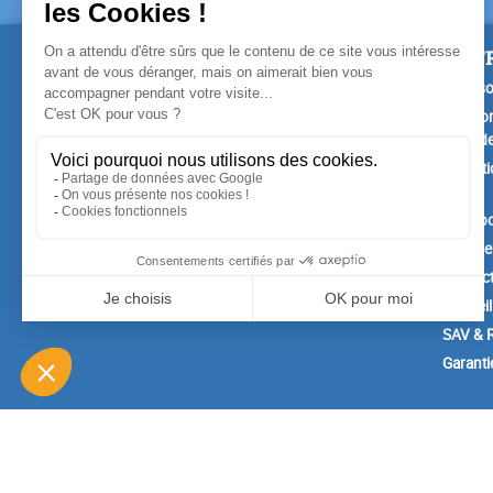
PRODUITS
NOTR
Promotions
Livrais
Nouveaux produits
Mention
Confide
Meilleures ventes
Conditi
vente
A prop
Paiemen
Contac
Conseil
SAV & R
Garanti