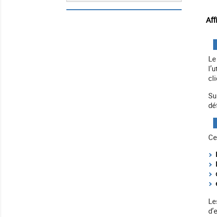
Aff
L
l’
cl
Su
dé
Ce
Le
d’