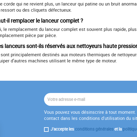
e corde qui ne revient plus, un lanceur qui patine ou un bruit anorma
 ressort ou des cliquets défectueux.
ut-il remplacer le lanceur complet ?
i, le remplacement du lanceur complet est souvent plus rapide, plus
mplacement pièce par pièce.
s lanceurs sont-ils réservés aux nettoyeurs haute pressio
s sont principalement destinés aux moteurs thermiques de nettoyeur
uiper d’autres machines utilisant le même type de moteur.
Vous pouvez vous désinscrire à tout moment. 
contact dans les conditions d'utilisation du si
J'accepte les
conditions générales
et la
politiqu