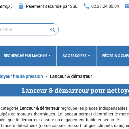
lock
phone
ema
etrop.)
Paiement sécurisé par SSL
02.28.24.80.04

RECHERCHE PAR MACHINE
ACCESSOIRES
PIÈCES & COM
toyeur haute pression
Lanceur & démarreur
Lanceur & démarreur pour nettoy
 catégorie
Lanceur & démarreur
regroupe les pièces indispensable
uipés de moteurs thermiques. Le lanceur permet d’entraîner le mote
ndis que le démarreur assure un engagement fiable et sécurisé.
 lanceur défectueux (corde cassée, ressort fatigué, cliquets usés)