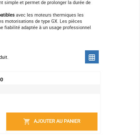
 simple et permet de prolonger la durée de
atibles
avec les moteurs thermiques les
es motorisations de type GX. Les pièces
 fiabilité adaptée à un usage professionnel
duit.
grid_on
0
AJOUTER AU PANIER
shopping_cart