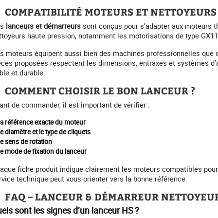
COMPATIBILITÉ MOTEURS ET NETTOYEURS
os
lanceurs et démarreurs
sont conçus pour s’adapter aux moteurs t
ttoyeurs haute pression, notamment les motorisations de type GX1
s moteurs équipent aussi bien des machines professionnelles que d
èces proposées respectent les dimensions, entraxes et systèmes d’a
ble et durable.
COMMENT CHOISIR LE BON LANCEUR ?
ant de commander, il est important de vérifier :
la référence exacte du moteur
le diamètre et le type de cliquets
le sens de rotation
le mode de fixation du lanceur
aque fiche produit indique clairement les moteurs compatibles pour é
rvice technique peut vous orienter vers la bonne référence.
FAQ – LANCEUR & DÉMARREUR NETTOYEU
els sont les signes d’un lanceur HS ?