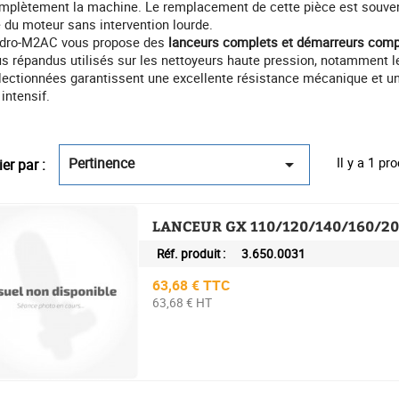
mplètement la machine. Le remplacement de cette pièce est souvent
e du moteur sans intervention lourde.
dro-M2AC vous propose des
lanceurs complets et démarreurs comp
us répandus utilisés sur les nettoyeurs haute pression, notamment l
lectionnées garantissent une excellente résistance mécanique et une
intensif.
Pertinence
Il y a 1 pro

ier par :
LANCEUR GX 110/120/140/160/20
Réf. produit :
3.650.0031
Prix
63,68 € TTC
63,68 € HT