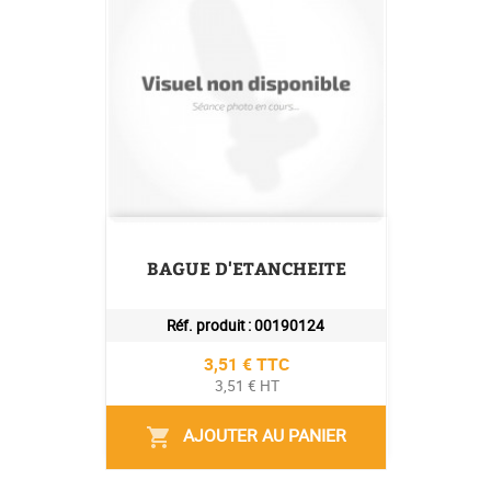
BAGUE D'ETANCHEITE
Réf. produit :
00190124
Prix
3,51 € TTC
3,51 € HT
AJOUTER AU PANIER
shopping_cart