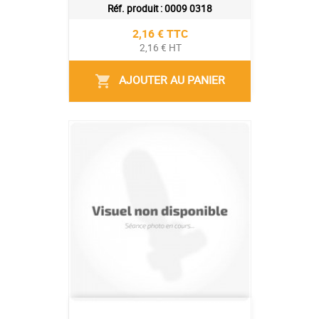
Réf. produit :
0009 0318
Prix
2,16 € TTC
2,16 € HT
AJOUTER AU PANIER
shopping_cart