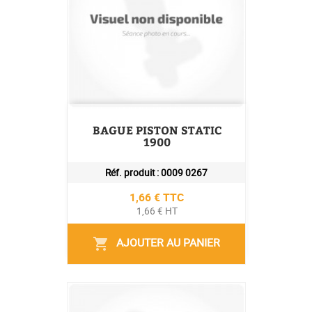
BAGUE PISTON STATIC
1900
Réf. produit :
0009 0267
Prix
1,66 € TTC
1,66 € HT
AJOUTER AU PANIER
shopping_cart