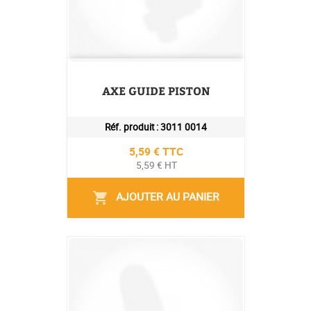
AXE GUIDE PISTON
Réf. produit :
3011 0014
Prix
5,59 € TTC
5,59 € HT
AJOUTER AU PANIER
shopping_cart