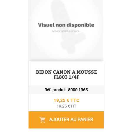
BIDON CANON A MOUSSE
FL803 1/4F
Réf. produit :
8000 1365
Prix
19,25 € TTC
19,25 € HT
AJOUTER AU PANIER
shopping_cart