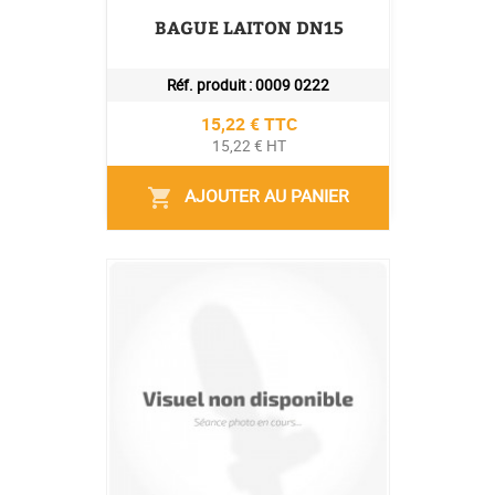
BAGUE LAITON DN15
Réf. produit :
0009 0222
Prix
15,22 € TTC
15,22 € HT
AJOUTER AU PANIER
shopping_cart