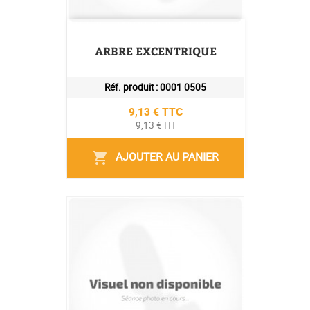
ARBRE EXCENTRIQUE
Réf. produit :
0001 0505
Prix
9,13 € TTC
9,13 € HT
AJOUTER AU PANIER
shopping_cart