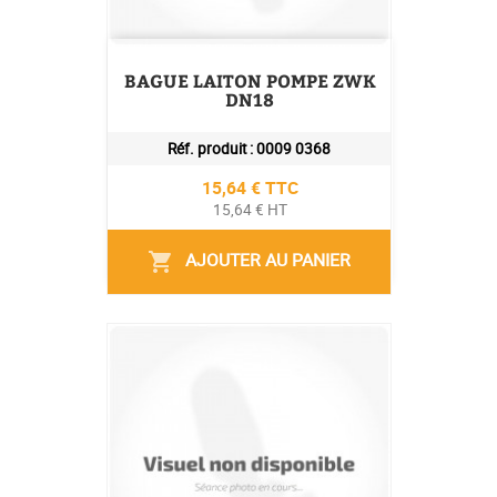
BAGUE LAITON POMPE ZWK
DN18
Réf. produit :
0009 0368
Prix
15,64 € TTC
15,64 € HT
AJOUTER AU PANIER
shopping_cart