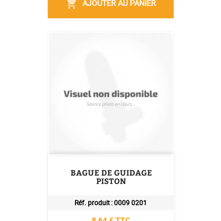
AJOUTER AU PANIER
shopping_cart
BAGUE DE GUIDAGE
PISTON
Réf. produit :
0009 0201
Prix
8,64 € TTC