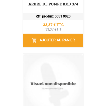
ARBRE DE POMPE BXD 3/4
Réf. produit :
0031 0020
Prix
33,37 € TTC
33,37 € HT
AJOUTER AU PANIER
shopping_cart