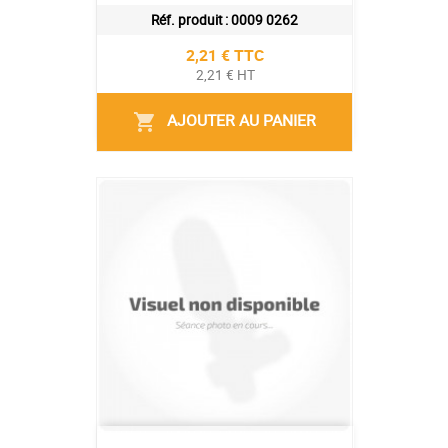
Réf. produit :
0009 0262
Prix
2,21 € TTC
2,21 € HT
AJOUTER AU PANIER
shopping_cart