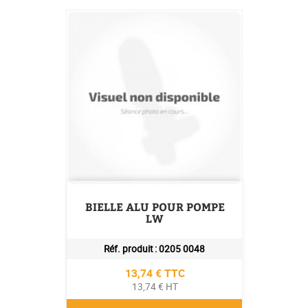
BIELLE ALU POUR POMPE
LW
Réf. produit :
0205 0048
Prix
13,74 € TTC
13,74 € HT