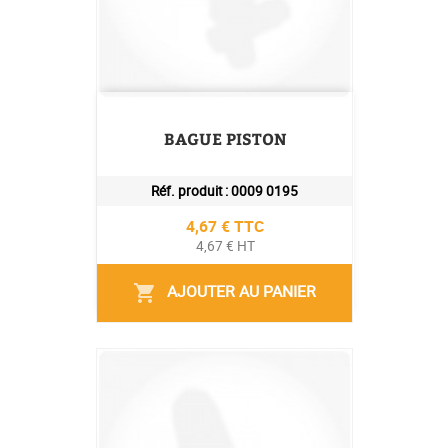
BAGUE PISTON
Réf. produit :
0009 0195
Prix
4,67 € TTC
4,67 € HT
AJOUTER AU PANIER
shopping_cart