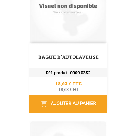
BAGUE D'AUTOLAVEUSE
Réf. produit :
0009 0352
Prix
18,63 € TTC
18,63 € HT
AJOUTER AU PANIER
shopping_cart