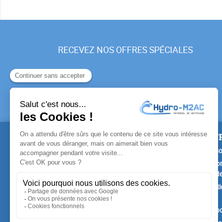
RECEVEZ NOS OFFRES SPÉCIALES
PRODUITS
NOTR
Promotions
Livrais
Nouveaux produits
Mention
Confide
Meilleures ventes
Conditi
vente
A prop