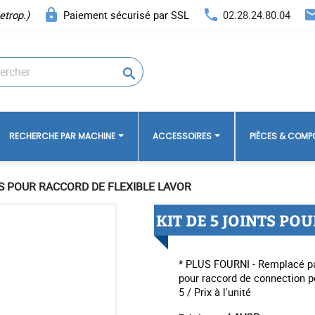
lock
phone
ema
etrop.)
Paiement sécurisé par SSL
02.28.24.80.04

RECHERCHE PAR MACHINE
ACCESSOIRES
PIÈCES & COM
TS POUR RACCORD DE FLEXIBLE LAVOR
KIT DE 5 JOINTS PO
* PLUS FOURNI - Remplacé par
pour raccord de connection p
5 / Prix à l'unité