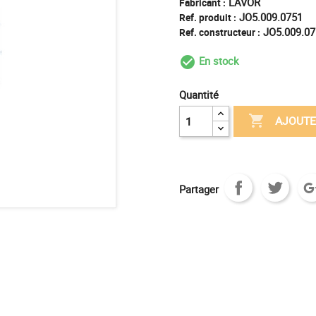
LAVOR
Fabricant :
JO5.009.0751
Ref. produit :
JO5.009.07
Ref. constructeur :
En stock
check_circle_outl
Quantité

AJOUTE
Partager