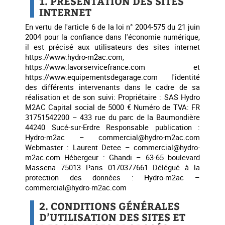
1. PRÉSENTATION DES SITES
INTERNET
En vertu de l'article 6 de la loi n° 2004-575 du 21 juin
2004 pour la confiance dans l'économie numérique,
il est précisé aux utilisateurs des sites internet
https://www.hydro-m2ac.com,
https://www.lavorservicefrance.com et
https://www.equipementsdegarage.com l'identité
des différents intervenants dans le cadre de sa
réalisation et de son suivi: Propriétaire : SAS Hydro
M2AC Capital social de 5000 € Numéro de TVA: FR
31751542200 – 433 rue du parc de la Baumondière
44240 Sucé-sur-Erdre Responsable publication :
Hydro-m2ac – commercial@hydro-m2ac.com
Webmaster : Laurent Detee – commercial@hydro-
m2ac.com Hébergeur : Ghandi – 63-65 boulevard
Massena 75013 Paris 0170377661 Délégué à la
protection des données : Hydro-m2ac –
commercial@hydro-m2ac.com
2. CONDITIONS GÉNÉRALES
D’UTILISATION DES SITES ET