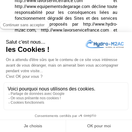
http://www.lavorservicefrance.com et
http://www.equipementsdegarage.com décline toute
responsabilité pour les conséquences liées au
fonctionnement dégradé des Sites et des services
éventuellement proposés par http://www.hydro-
m2ac.com, http://www.lavorservicefrance.com et
http://www.equipementsdegarage.com, résultant (i)
du refus de Cookies par l’Utilisateur (ii) de
l’impossibilité pour http://www.hydro-m2ac.com
d’enregistrer ou de consulter les Cookies
nécessaires à leur fonctionnement du fait du choix
de l’Utilisateur. Pour la gestion des Cookies et des
choix de l’Utilisateur, la configuration de chaque
navigateur est différente. Elle est décrite dans le
menu d’aide du navigateur, qui permettra de savoir
de quelle manière l’Utilisateur peut modifier ses
souhaits en matière de Cookies. À tout moment,
l’Utilisateur peut faire le choix d’exprimer et de
modifier ses souhaits en matière de Cookies.
http://www.hydro-m2ac.com,
http://www.lavorservicefrance.com et
http://www.equipementsdegarage.com pourront en
outre faire appel aux services de prestataires