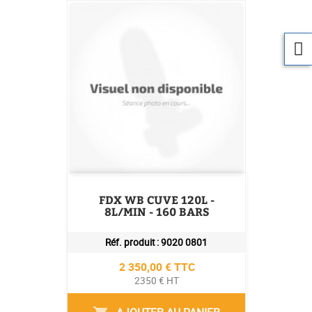
FDX WB CUVE 120L -
8L/MIN - 160 BARS
Réf. produit :
9020 0801
Prix
2 350,00 € TTC
2350 € HT