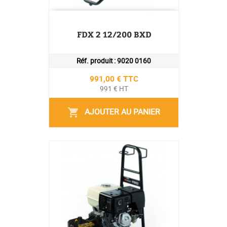
FDX 2 12/200 BXD
Réf. produit :
9020 0160
Prix
991,00 € TTC
991 € HT
AJOUTER AU PANIER
shopping_cart