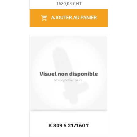
1689,08 € HT
AJOUTER AU PANIER
shopping_cart
K 809 S 21/160 T