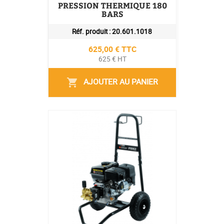
PRESSION THERMIQUE 180
BARS
Réf. produit :
20.601.1018
Prix
625,00 € TTC
625 € HT
AJOUTER AU PANIER
shopping_cart