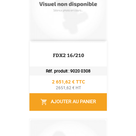
FDX2 16/210
Réf. produit :
9020 0308
Prix
2 651,62 € TTC
2651,62 € HT
AJOUTER AU PANIER
shopping_cart