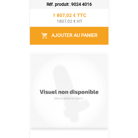
Réf. produit :
9024 4016
Prix
1 807,02 € TTC
1807,02 € HT
AJOUTER AU PANIER
shopping_cart