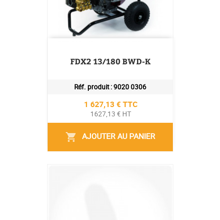
FDX2 13/180 BWD-K
Réf. produit :
9020 0306
Prix
1 627,13 € TTC
1627,13 € HT
AJOUTER AU PANIER
shopping_cart