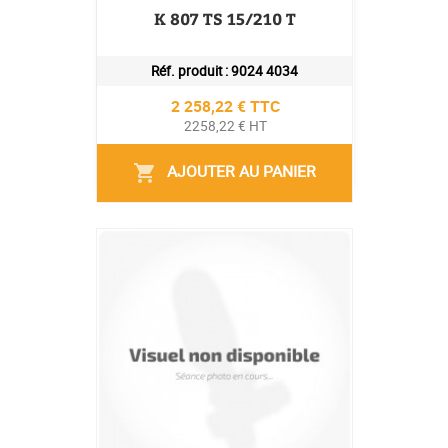
K 807 TS 15/210 T
Réf. produit :
9024 4034
Prix
2 258,22 € TTC
2258,22 € HT
AJOUTER AU PANIER
shopping_cart