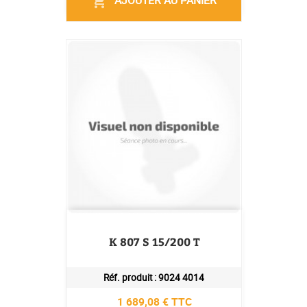
AJOUTER AU PANIER
shopping_cart
K 807 S 15/200 T
Réf. produit :
9024 4014
Prix
1 689,08 € TTC