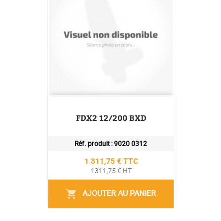
FDX2 12/200 BXD
Réf. produit :
9020 0312
Prix
1 311,75 € TTC
1311,75 € HT
AJOUTER AU PANIER
shopping_cart