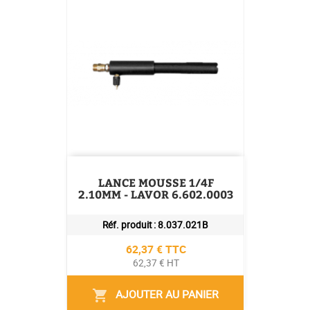
LANCE MOUSSE 1/4F
2.10MM - LAVOR 6.602.0003
Réf. produit :
8.037.021B
Prix
62,37 € TTC
62,37 € HT
AJOUTER AU PANIER
shopping_cart