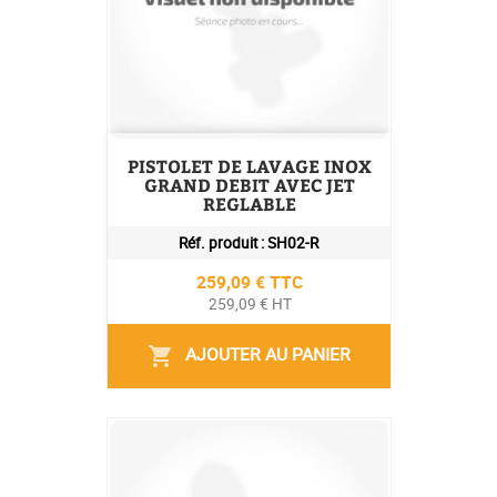
PISTOLET DE LAVAGE INOX
GRAND DEBIT AVEC JET
REGLABLE
Réf. produit :
SH02-R
Prix
259,09 € TTC
259,09 € HT
AJOUTER AU PANIER
shopping_cart