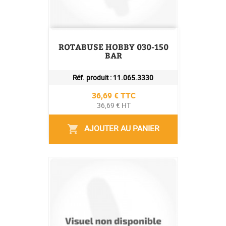
ROTABUSE HOBBY 030-150
BAR
Réf. produit :
11.065.3330
Prix
36,69 € TTC
36,69 € HT
AJOUTER AU PANIER
shopping_cart