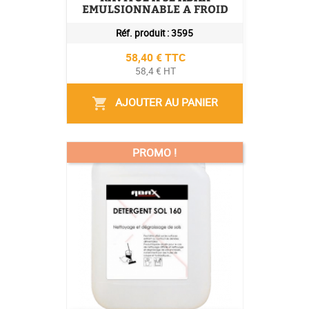
EMULSIONNABLE A FROID
Réf. produit :
3595
Prix
58,40 € TTC
58,4 € HT
AJOUTER AU PANIER
shopping_cart
PROMO !