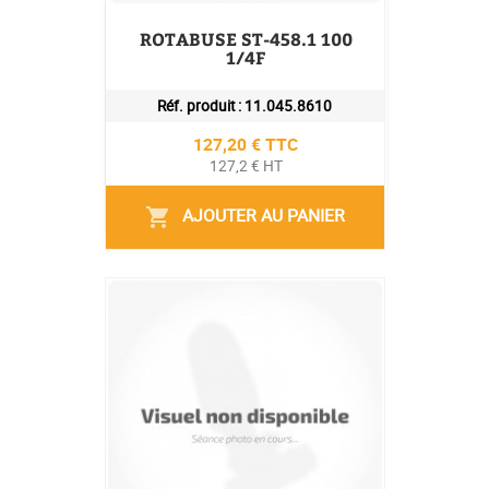
ROTABUSE ST-458.1 100
1/4F
Réf. produit :
11.045.8610
Prix
127,20 € TTC
127,2 € HT
AJOUTER AU PANIER
shopping_cart