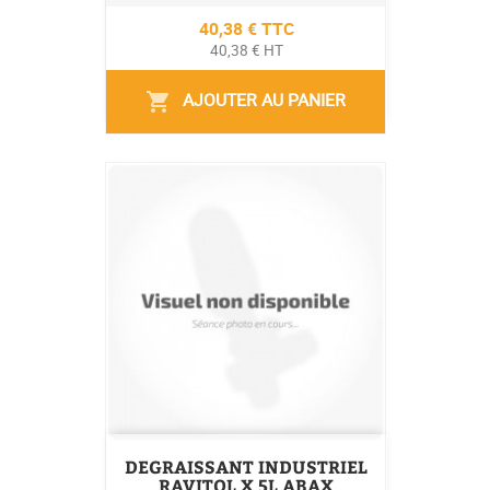
Prix
40,38 € TTC
40,38 € HT
AJOUTER AU PANIER
shopping_cart
DEGRAISSANT INDUSTRIEL
RAVITOL X 5L ABAX