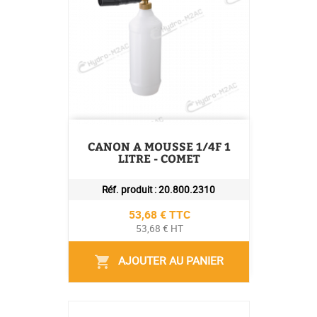
CANON A MOUSSE 1/4F 1
LITRE - COMET
Réf. produit :
20.800.2310
Prix
53,68 € TTC
53,68 € HT
AJOUTER AU PANIER
shopping_cart