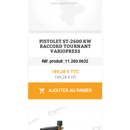
PISTOLET ST-2600 KW
RACCORD TOURNANT
VARIOPRESS
Réf. produit :
11.260.0632
Prix
189,28 € TTC
189,28 € HT
AJOUTER AU PANIER
shopping_cart