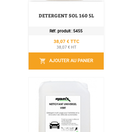
DETERGENT SOL 160 5L
Réf. produit :
5455
Prix
38,07 € TTC
38,07 € HT
AJOUTER AU PANIER
shopping_cart