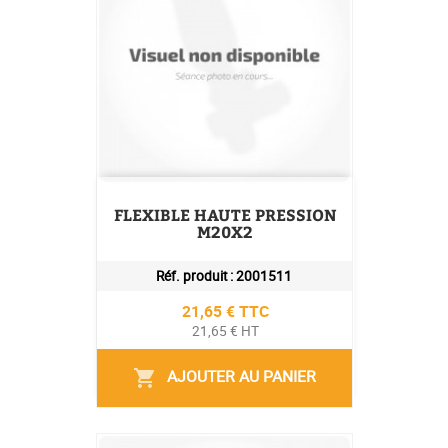
FLEXIBLE HAUTE PRESSION
M20X2
Réf. produit :
2001511
Prix
21,65 € TTC
21,65 € HT
AJOUTER AU PANIER
shopping_cart