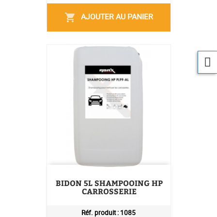
AJOUTER AU PANIER
shopping_cart
BIDON 5L SHAMPOOING HP
CARROSSERIE
Réf. produit :
1085