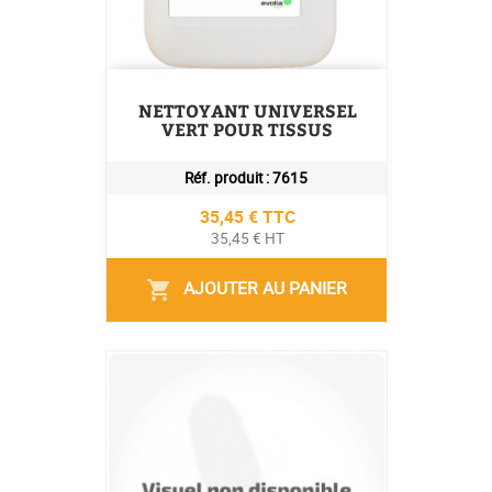
NETTOYANT UNIVERSEL
VERT POUR TISSUS
Réf. produit :
7615
Prix
35,45 € TTC
35,45 € HT
AJOUTER AU PANIER
shopping_cart