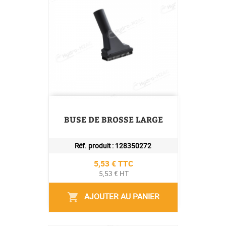
BUSE DE BROSSE LARGE
Réf. produit :
128350272
Prix
5,53 € TTC
5,53 € HT
AJOUTER AU PANIER
shopping_cart