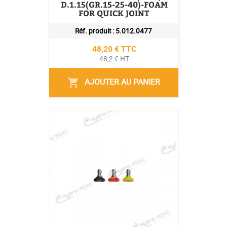
D.1.15(GR.15-25-40)-FOAM
FOR QUICK JOINT
Réf. produit :
5.012.0477
Prix
48,20 € TTC
48,2 € HT
AJOUTER AU PANIER
shopping_cart