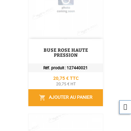
BUSE ROSE HAUTE
PRESSION
Réf. produit :
127440021
Prix
20,75 € TTC
20,75 € HT
AJOUTER AU PANIER
shopping_cart