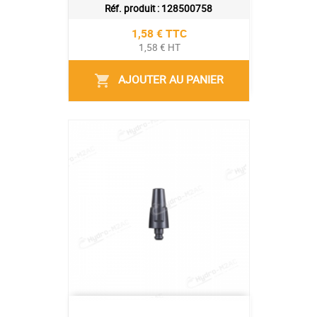
Réf. produit :
128500758
Prix
1,58 € TTC
1,58 € HT
AJOUTER AU PANIER
shopping_cart