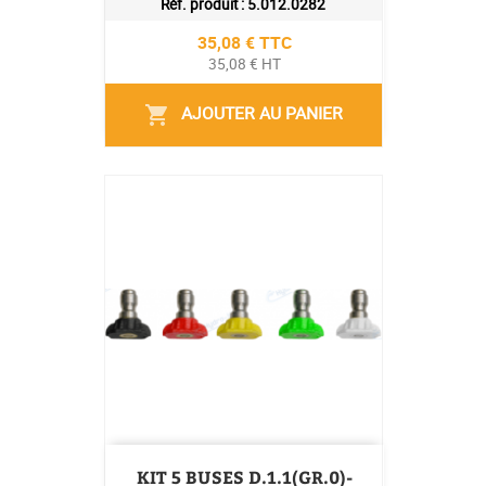
Réf. produit :
5.012.0282
Prix
35,08 € TTC
35,08 € HT
AJOUTER AU PANIER
shopping_cart
KIT 5 BUSES D.1.1(GR.0)-