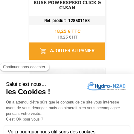
BUSE POWERSPEED CLICK &
CLEAN
Réf. produit :
128501153
Prix
18,25 € TTC
18,25 € HT
AJOUTER AU PANIER
shopping_cart