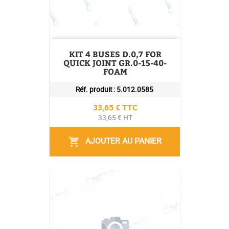
KIT 4 BUSES D.0,7 FOR
QUICK JOINT GR.0-15-40-
FOAM
Réf. produit :
5.012.0585
Prix
33,65 € TTC
33,65 € HT
AJOUTER AU PANIER
shopping_cart