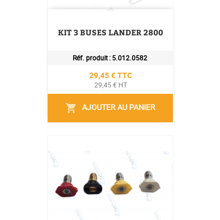
KIT 3 BUSES LANDER 2800
Réf. produit :
5.012.0582
Prix
29,45 € TTC
29,45 € HT
AJOUTER AU PANIER
shopping_cart