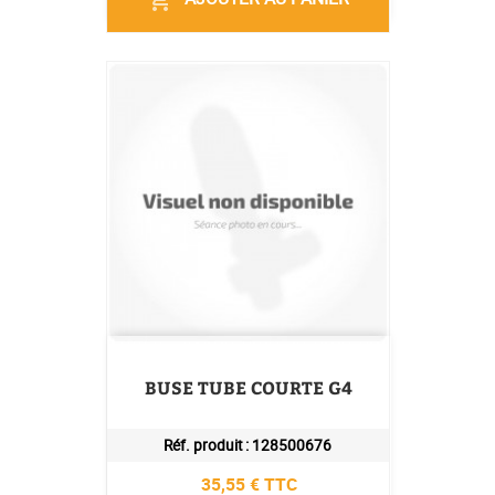
shopping_cart
BUSE TUBE COURTE G4
Réf. produit :
128500676
Prix
35,55 € TTC