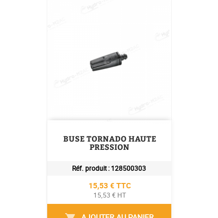
BUSE TORNADO HAUTE
PRESSION
Réf. produit :
128500303
Prix
15,53 € TTC
15,53 € HT
AJOUTER AU PANIER