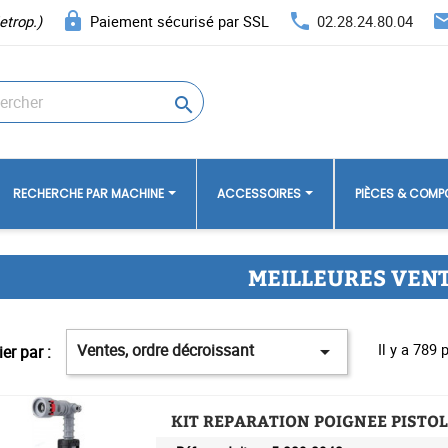
lock
phone
ema
etrop.)
Paiement sécurisé par SSL
02.28.24.80.04

RECHERCHE PAR MACHINE
ACCESSOIRES
PIÈCES & COM
MEILLEURES VEN
Ventes, ordre décroissant
Il y a 789 

ier par :
KIT REPARATION POIGNEE PISTOL