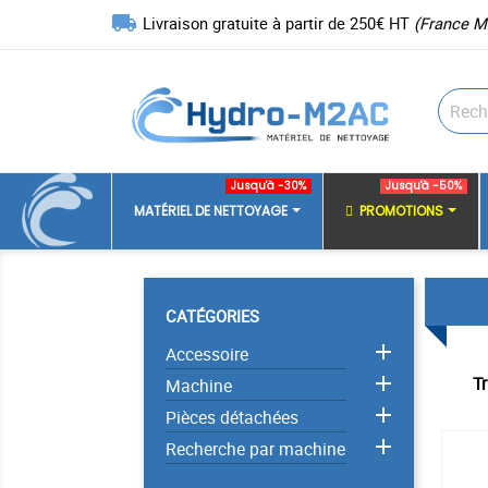
local_shipping
Livraison gratuite à partir de 250€ HT
(France M
Jusqu'à -30%
Jusqu'à -50%
MATÉRIEL DE NETTOYAGE
PROMOTIONS
CATÉGORIES

Accessoire

Tr
Machine

Pièces détachées

Recherche par machine