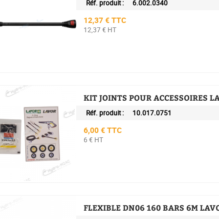
Réf. produit :
6.002.0340
Prix
12,37 € TTC
12,37 € HT
KIT JOINTS POUR ACCESSOIRES L
Réf. produit :
10.017.0751
Prix
6,00 € TTC
6 € HT
FLEXIBLE DN06 160 BARS 6M LAV