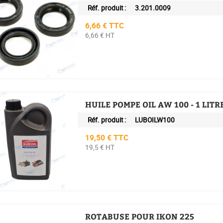
Réf. produit :
3.201.0009
Prix
6,66 € TTC
6,66 € HT
HUILE POMPE OIL AW 100 - 1 LITR
Réf. produit :
LUBOILW100
Prix
19,50 € TTC
19,5 € HT
ROTABUSE POUR IKON 225