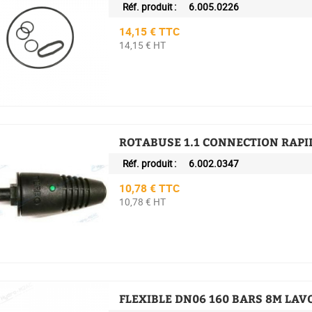
Réf. produit :
6.005.0226
Prix
14,15 € TTC
14,15 € HT
ROTABUSE 1.1 CONNECTION RAPI
Réf. produit :
6.002.0347
Prix
10,78 € TTC
10,78 € HT
FLEXIBLE DN06 160 BARS 8M LAV