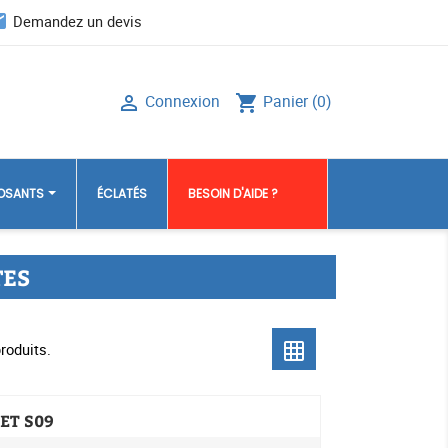
il
Demandez un devis
Connexion
Panier
(0)

shopping_cart
POSANTS
ÉCLATÉS
BESOIN D'AIDE ?
TES
produits.
grid_on
ET S09