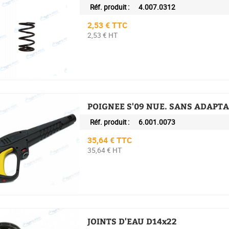
Réf. produit :
4.007.0312
Prix
2,53 € TTC
2,53 € HT
POIGNEE S'09 NUE. SANS ADAPTA
Réf. produit :
6.001.0073
Prix
35,64 € TTC
35,64 € HT
JOINTS D'EAU D14x22