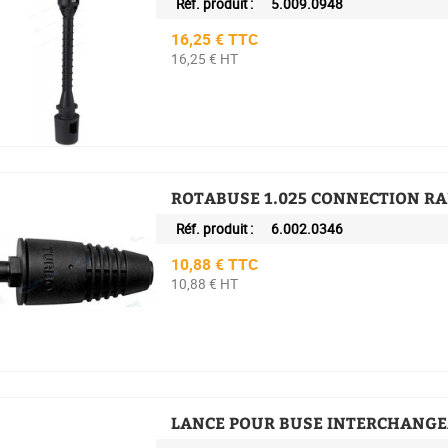
Réf. produit :
5.009.0948
Prix
16,25 € TTC
16,25 € HT
ROTABUSE 1.025 CONNECTION RA
Réf. produit :
6.002.0346
Prix
10,88 € TTC
10,88 € HT
LANCE POUR BUSE INTERCHANGE