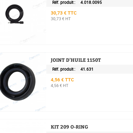
Réf. produit :
4.018.0095
Prix
30,73 € TTC
30,73 € HT
JOINT D'HUILE 1150T
Réf. produit :
41.631
Prix
4,56 € TTC
4,56 € HT
KIT 209 O-RING