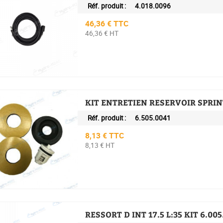
Réf. produit :
4.018.0096
Prix
46,36 € TTC
46,36 € HT
KIT ENTRETIEN RESERVOIR SPRI
Réf. produit :
6.505.0041
Prix
8,13 € TTC
8,13 € HT
RESSORT D INT 17.5 L:35 KIT 6.005