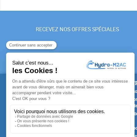
RECEVEZ NOS OFFRES SPÉCIALES
PRODUITS
NOTR
Promotions
Livrais
Nouveaux produits
Mention
Confide
Meilleures ventes
Conditi
vente
A prop
Paiemen