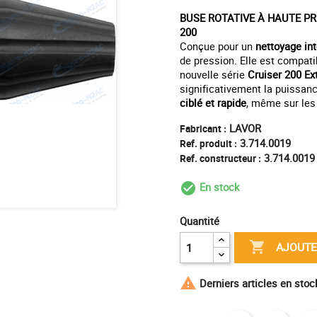
BUSE ROTATIVE À HAUTE PR
200
Conçue pour un
nettoyage int
de pression. Elle est compat
nouvelle série
Cruiser 200 E
significativement la puissa
ciblé et rapide
, même sur les
LAVOR
Fabricant :
3.714.0019
Ref. produit :
3.714.0019
Ref. constructeur :
En stock
check_circle_outl
Quantité

AJOUTE

Derniers articles en sto