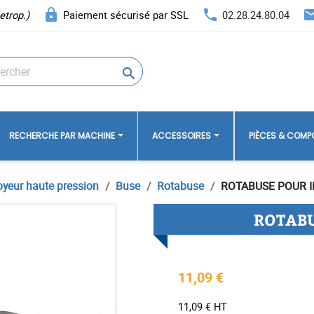
lock
phone
ema
etrop.)
Paiement sécurisé par SSL
02.28.24.80.04

RECHERCHE PAR MACHINE
ACCESSOIRES
PIÈCES & COM
oyeur haute pression
Buse
Rotabuse
ROTABUSE POUR I
ROTABU
11,09 €
11,09 € HT