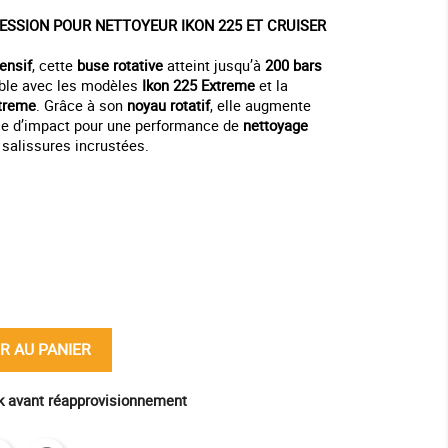
ESSION POUR NETTOYEUR IKON 225 ET CRUISER
ensif
, cette
buse rotative
atteint jusqu’à
200 bars
ible avec les modèles
Ikon 225 Extreme
et la
xtreme
. Grâce à son
noyau rotatif
, elle augmente
nce d’impact pour une performance de
nettoyage
 salissures incrustées.
ine
R AU PANIER
ck avant réapprovisionnement