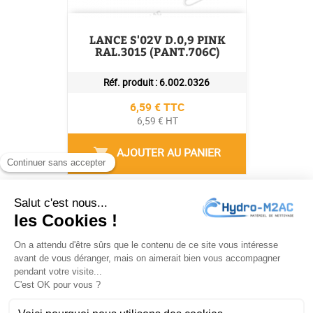
LANCE S'02V D.0,9 PINK
RAL.3015 (PANT.706C)
Réf. produit :
6.002.0326
Prix
6,59 € TTC
6,59 € HT
AJOUTER AU PANIER
shopping_cart