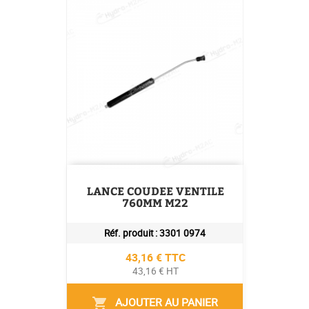
LANCE COUDEE VENTILE
760MM M22
Réf. produit :
3301 0974
Prix
43,16 € TTC
43,16 € HT
AJOUTER AU PANIER
shopping_cart