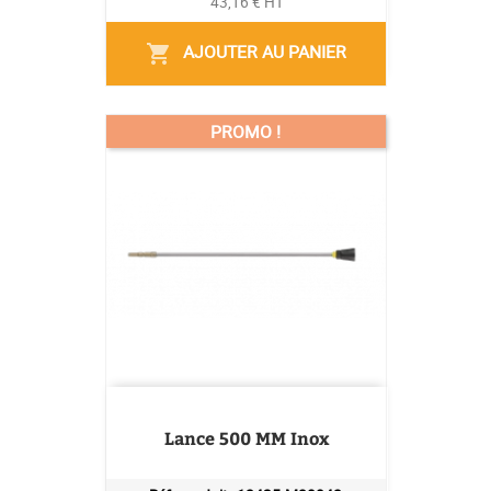
43,16 € HT
AJOUTER AU PANIER
shopping_cart
PROMO !
Lance 500 MM Inox