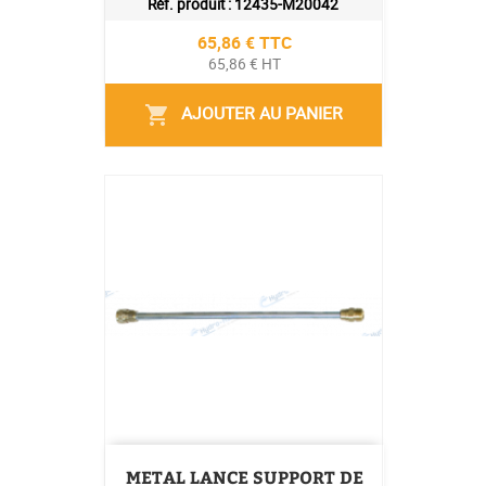
Réf. produit :
12435-M20042
Prix
65,86 € TTC
65,86 € HT
AJOUTER AU PANIER
shopping_cart
METAL LANCE SUPPORT DE