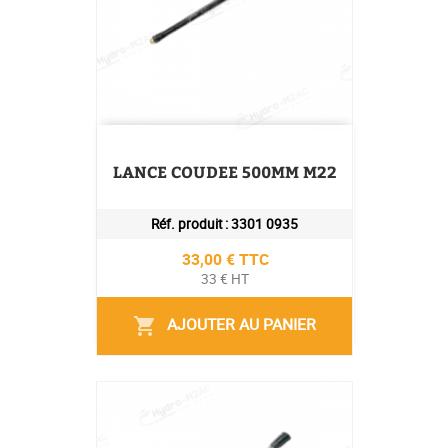
LANCE COUDEE 500MM M22
Réf. produit :
3301 0935
Prix
33,00 € TTC
33 € HT
AJOUTER AU PANIER
shopping_cart