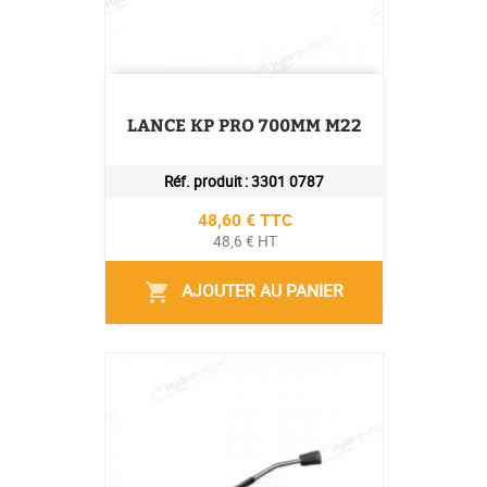
LANCE KP PRO 700MM M22
Réf. produit :
3301 0787
Prix
48,60 € TTC
48,6 € HT
AJOUTER AU PANIER
shopping_cart