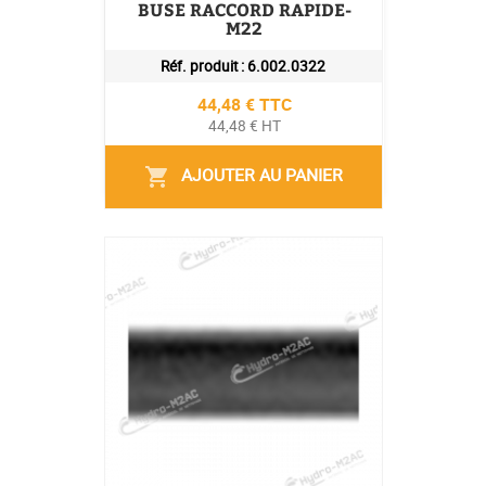
BUSE RACCORD RAPIDE-
M22
Réf. produit :
6.002.0322
Prix
44,48 € TTC
44,48 € HT
AJOUTER AU PANIER
shopping_cart