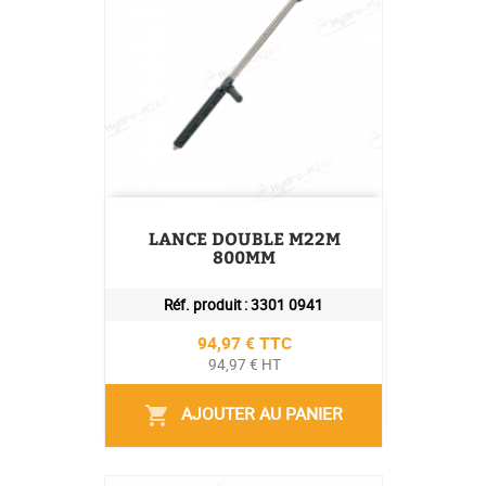
LANCE DOUBLE M22M
800MM
Réf. produit :
3301 0941
Prix
94,97 € TTC
94,97 € HT
AJOUTER AU PANIER
shopping_cart