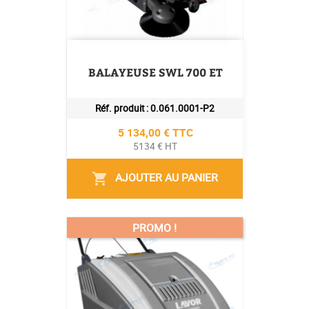
BALAYEUSE SWL 700 ET
Réf. produit :
0.061.0001-P2
Prix
5 134,00 € TTC
5134 € HT
AJOUTER AU PANIER
shopping_cart
PROMO !