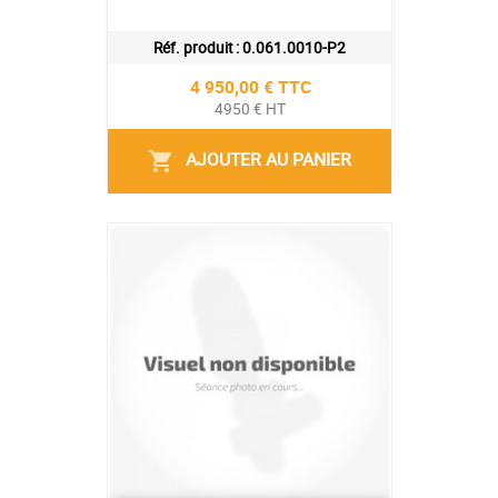
Réf. produit :
0.061.0010-P2
Prix
4 950,00 € TTC
4950 € HT
AJOUTER AU PANIER
shopping_cart