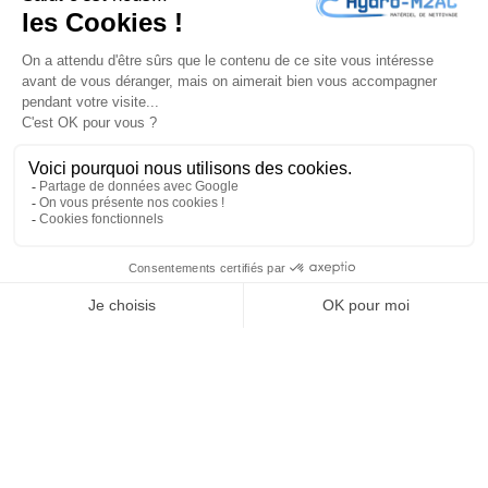
un effort pour pousser la machine et se contente de la
guider.
balayeuse manuelle
: cette gamme ne possède pas de
moteur. Sa brosse rotative est liée mécaniquement aux
roues. Ainsi, l’opérateur doit pousser la machine afin
d’entraîner les roues et les brosses.
LA GAMME DE BALAYEUSES
LAVOR CHEZ HYDRO-M2AC
Chez Hydro-M2AC, vous trouverez de nombreuses
références de balayeuses Lavor. Pour vous aider
dans votre choix, nous avons sélectionné pour vous
différents modèles adaptés à divers besoins :
Lavor BSW 651 M
Cette balayeuse manuelle est particulièrement
adaptées aux
petites et moyennes surfaces
. Facile
à manipuler, elle est équipée d’un large collecteur
avec fermeture de sécurité, d’un système de levage
de brosse latéral et d’un châssis antichoc. Ses