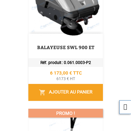
BALAYEUSE SWL 900 ET
Réf. produit :
0.061.0003-P2
Prix
6 173,00 € TTC
6173 € HT
AJOUTER AU PANIER
shopping_cart
PROMO !