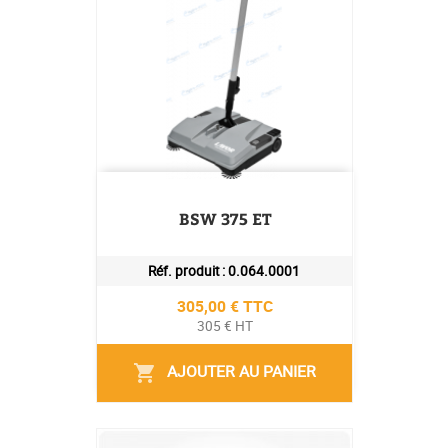
BSW 375 ET
Réf. produit :
0.064.0001
Prix
305,00 € TTC
305 € HT
AJOUTER AU PANIER
shopping_cart