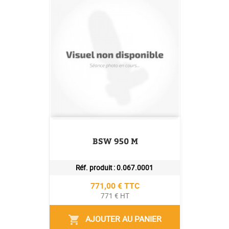
BSW 950 M
Réf. produit :
0.067.0001
Prix
771,00 € TTC
771 € HT
AJOUTER AU PANIER
shopping_cart