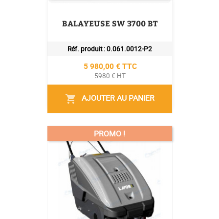
BALAYEUSE SW 3700 BT
Réf. produit :
0.061.0012-P2
Prix
5 980,00 € TTC
5980 € HT
AJOUTER AU PANIER
shopping_cart
PROMO !