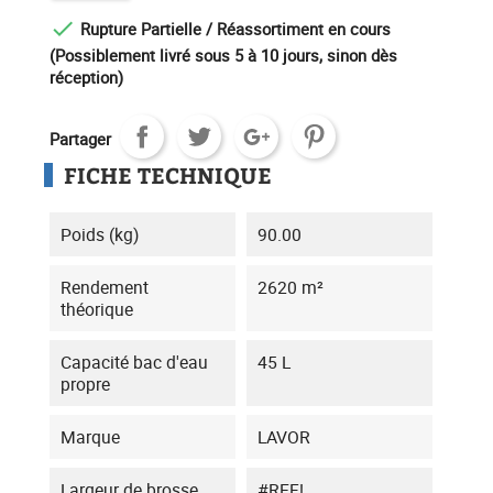

Rupture Partielle / Réassortiment en cours
(Possiblement livré sous 5 à 10 jours, sinon dès
réception)
Partager
FICHE TECHNIQUE
Poids (kg)
90.00
Rendement
2620 m²
théorique
Capacité bac d'eau
45 L
propre
Marque
LAVOR
Largeur de brosse
#REF!