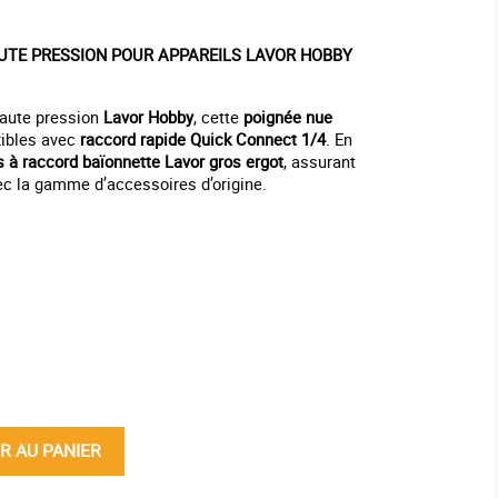
UTE PRESSION POUR APPAREILS LAVOR HOBBY
haute pression
Lavor Hobby
, cette
poignée nue
xibles avec
raccord rapide Quick Connect 1/4
. En
s à raccord baïonnette Lavor gros ergot
, assurant
ec la gamme d’accessoires d’origine.
ine
R AU PANIER