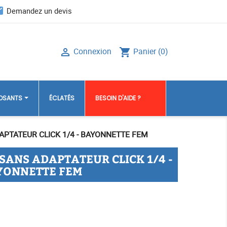
il
Demandez un devis
Connexion
Panier
(0)

shopping_cart
POSANTS
ÉCLATÉS
BESOIN D'AIDE ?
DAPTATEUR CLICK 1/4 - BAYONNETTE FEM
 SANS ADAPTATEUR CLICK 1/4 -
YONNETTE FEM