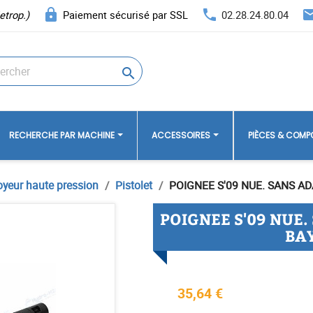
lock
phone
ema
etrop.)
Paiement sécurisé par SSL
02.28.24.80.04

RECHERCHE PAR MACHINE
ACCESSOIRES
PIÈCES & COM
oyeur haute pression
Pistolet
POIGNEE S'09 NUE. SANS A
POIGNEE S'09 NUE.
BA
35,64 €