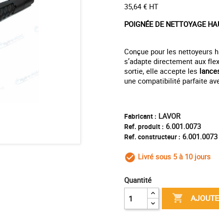
35,64 € HT
POIGNÉE DE NETTOYAGE HA
Conçue pour les nettoyeurs 
s’adapte directement aux fle
sortie, elle accepte les
lance
une compatibilité parfaite av
LAVOR
Fabricant :
6.001.0073
Ref. produit :
6.001.0073
Ref. constructeur :
Livré sous 5 à 10 jours
check_circle_outl
Quantité

AJOUTE