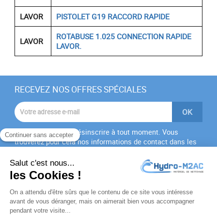
LAVOR
PISTOLET G19 RACCORD RAPIDE
ROTABUSE 1.025 CONNECTION RAPIDE
LAVOR
LAVOR.
RECEVEZ NOS OFFRES SPÉCIALES
Vous pouvez vous désinscrire à tout moment. Vous
trouverez pour cela nos informations de contact dans les
conditions d'utilisation du site.
J'accepte les
conditions générales
et la
politique de
confidentialité