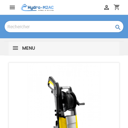
shopping_cart



MENU