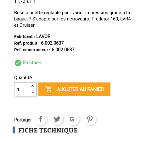
11,72 € HT
Buse à ailette réglable pour varier la pression grâce à la
bague. * S'adapte sur les nettoyeurs: Predator 160, LVR4
et Cruiser
LAVOR
Fabricant :
6.002.0637
Ref. produit :
6.002.0637
Ref. constructeur :
En stock
check_circle_outline
Quantité

AJOUTER AU PANIER
Partager
FICHE TECHNIQUE