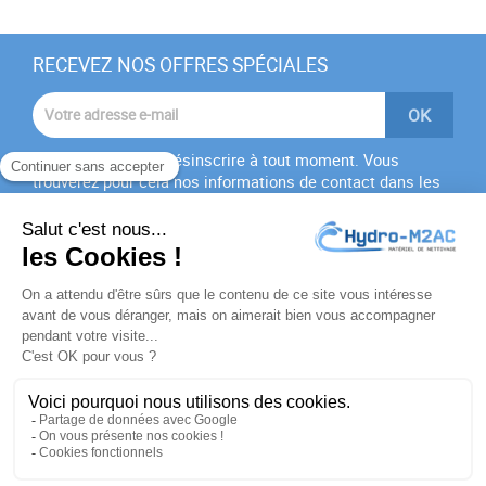
RECEVEZ NOS OFFRES SPÉCIALES
Vous pouvez vous désinscrire à tout moment. Vous
trouverez pour cela nos informations de contact dans les
conditions d'utilisation du site.
J'accepte les
conditions générales
et la
politique de
confidentialité
PRODUITS

NOTRE SOCIÉTÉ

VOTRE COMPTE
