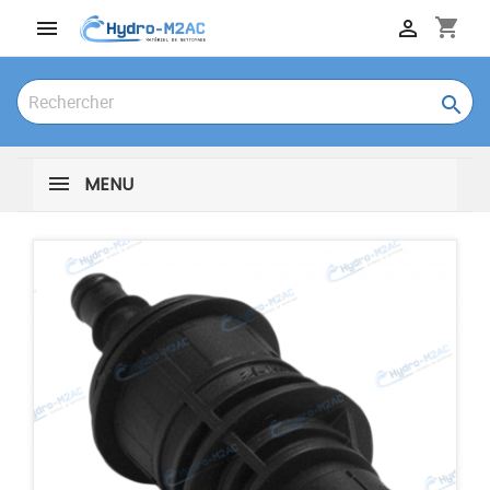
shopping_cart



MENU