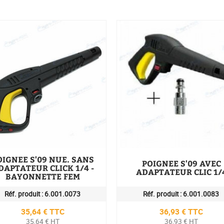
OIGNEE S'09 NUE. SANS
POIGNEE S'09 AVEC
DAPTATEUR CLICK 1/4 -
ADAPTATEUR CLIC 1/
BAYONNETTE FEM
Réf. produit :
6.001.0073
Réf. produit :
6.001.0083
Prix
Prix
35,64 € TTC
36,93 € TTC
35,64 € HT
36,93 € HT