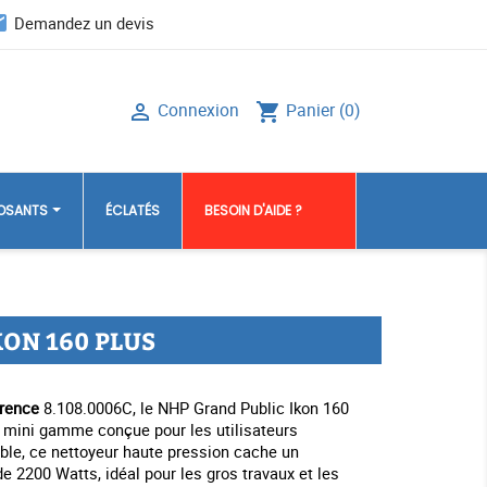
il
Demandez un devis
Connexion
Panier
(0)

shopping_cart
POSANTS
ÉCLATÉS
BESOIN D'AIDE ?
KON 160 PLUS
érence
8.108.0006C, le NHP Grand Public Ikon 160
e mini gamme conçue pour les utilisateurs
le, ce nettoyeur haute pression cache un
e 2200 Watts, idéal pour les gros travaux et les