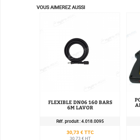
VOUS AIMEREZ AUSSI
P
FLEXIBLE DN06 160 BARS
A
6M LAVOR
Réf. produit :
4.018.0095
Prix
30,73 € TTC
30,73 € HT