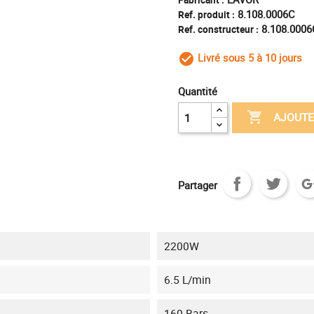
Fabricant :
8.108.0006C
Ref. produit :
8.108.0006
Ref. constructeur :
Livré sous 5 à 10 jours
check_circle_outl
Quantité

AJOUTE
Partager
2200W
6.5 L/min
160 Bars