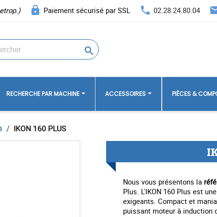
lock
phone
ema
etrop.)
Paiement sécurisé par SSL
02.28.24.80.04

RECHERCHE PAR MACHINE
ACCESSOIRES
PIÈCES & COM
n
IKON 160 PLUS
I
Nous vous présentons la
réf
Plus. L'IKON 160 Plus est un
exigeants. Compact et maniab
puissant moteur à induction d