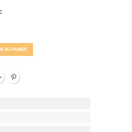
C
ine
R AU PANIER