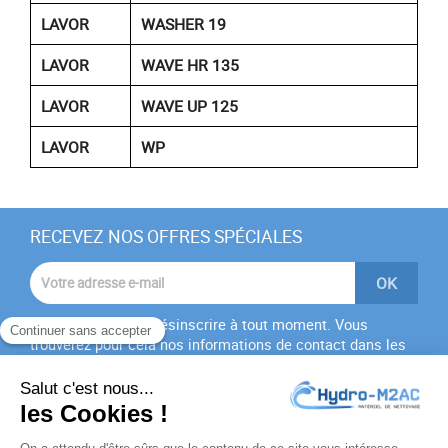
LAVOR
WASHER 19
LAVOR
WAVE HR 135
LAVOR
WAVE UP 125
LAVOR
WP
RECEVEZ NOS OFFRES SPÉCIALES
Vous pouvez vous désinscrire à tout moment. Vous
trouverez pour cela nos informations de contact dans les
conditions d'utilisation du site.
J'accepte les
conditions générales
et la
politique de
confidentialité