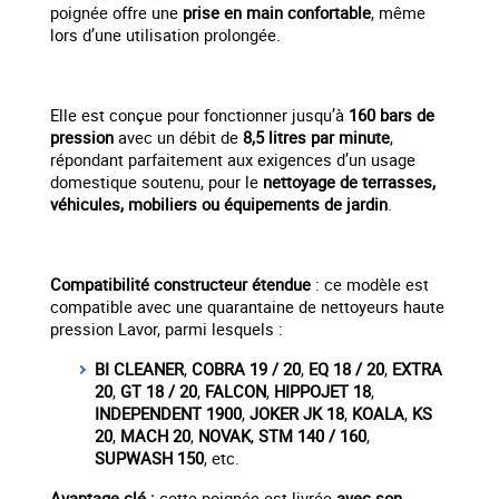
poignée offre une
prise en main confortable
, même
lors d’une utilisation prolongée.
Elle est conçue pour fonctionner jusqu’à
160 bars de
pression
avec un débit de
8,5 litres par minute
,
répondant parfaitement aux exigences d’un usage
domestique soutenu, pour le
nettoyage de terrasses,
véhicules, mobiliers ou équipements de jardin
.
Compatibilité constructeur étendue
: ce modèle est
compatible avec une quarantaine de nettoyeurs haute
pression Lavor, parmi lesquels :
BI CLEANER
,
COBRA 19 / 20
,
EQ 18 / 20
,
EXTRA
20
,
GT 18 / 20
,
FALCON
,
HIPPOJET 18
,
INDEPENDENT 1900
,
JOKER JK 18
,
KOALA
,
KS
20
,
MACH 20
,
NOVAK
,
STM 140 / 160
,
SUPWASH 150
, etc.
Avantage clé :
cette poignée est livrée
avec son