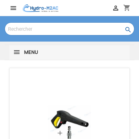
shopping_cart



MENU