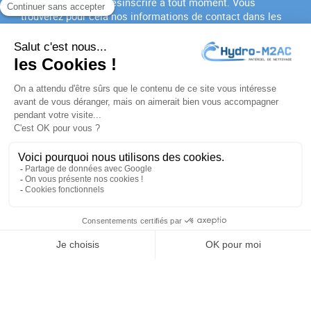
Vous pouvez vous désinscrire à tout moment. Vous
trouverez pour cela nos informations de contact dans les
conditions d'utilisation du site.
J'accepte les
conditions générales
et la
politique de
confidentialité
PRODUITS

NOTRE SOCIÉTÉ

VOTRE COMPTE

INFORMATIONS