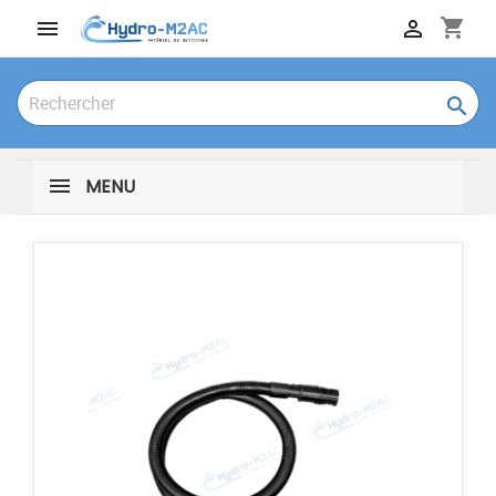
shopping_cart



MENU