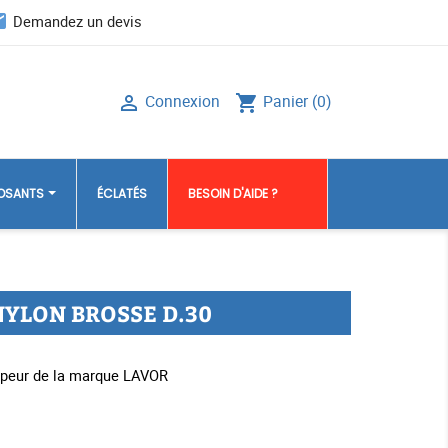
il
Demandez un devis
Connexion
Panier
(0)

shopping_cart
POSANTS
ÉCLATÉS
BESOIN D'AIDE ?
NYLON BROSSE D.30
apeur de la marque LAVOR