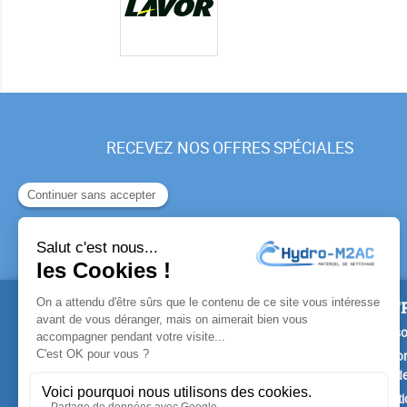
RECEVEZ NOS OFFRES SPÉCIALES
PRODUITS
NOTR
Promotions
Livrais
Nouveaux produits
Mention
Confide
Meilleures ventes
Conditi