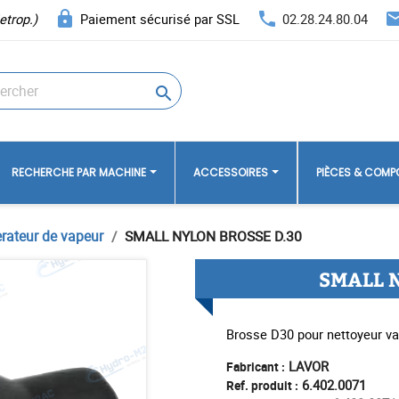
lock
phone
ema
etrop.)
Paiement sécurisé par SSL
02.28.24.80.04

RECHERCHE PAR MACHINE
ACCESSOIRES
PIÈCES & COM
rateur de vapeur
SMALL NYLON BROSSE D.30
SMALL 
Brosse D30 pour nettoyeur v
LAVOR
Fabricant :
6.402.0071
Ref. produit :