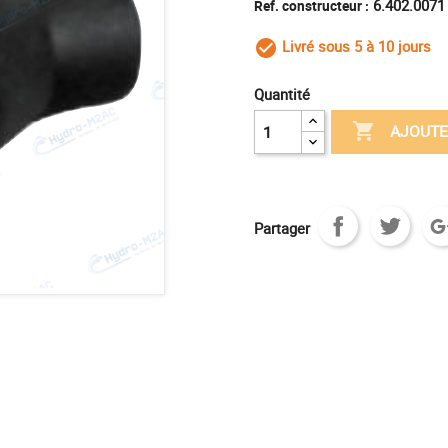
6.402.0071
Ref. constructeur :
Livré sous 5 à 10 jours
check_circle_outl
Quantité

AJOUTE
Partager