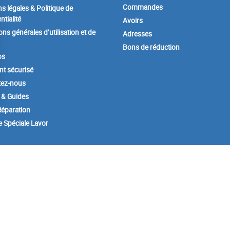
Commandes
s légales & Politique de
ntialité
Avoirs
ons générales d’utilisation et de
Adresses
Bons de réduction
os
t sécurisé
tez-nous
 & Guides
éparation
e Spéciale Lavor