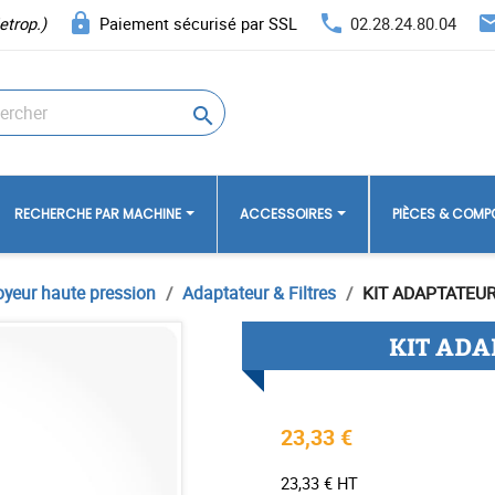
lock
phone
ema
etrop.)
Paiement sécurisé par SSL
02.28.24.80.04

RECHERCHE PAR MACHINE
ACCESSOIRES
PIÈCES & COM
oyeur haute pression
Adaptateur & Filtres
KIT ADAPTATEU
KIT ADA
23,33 €
23,33 € HT