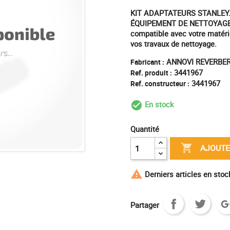
KIT ADAPTATEURS STANLEY
ÉQUIPEMENT DE NETTOYAGE P
compatible avec votre matérie
vos travaux de nettoyage.
ANNOVI REVERBER
Fabricant :
3441967
Ref. produit :
3441967
Ref. constructeur :
En stock
check_circle_outl
Quantité

AJOUTE

Derniers articles en sto
Partager