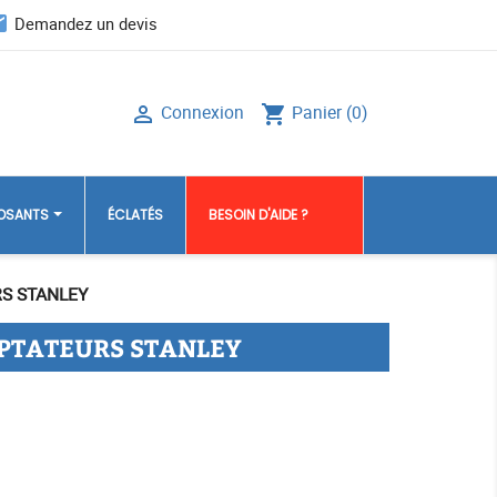
il
Demandez un devis
Connexion
Panier
(0)

shopping_cart
POSANTS
ÉCLATÉS
BESOIN D'AIDE ?
RS STANLEY
PTATEURS STANLEY