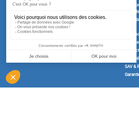
Nouveaux produits
Mention
Confide
Meilleures ventes
Conditi
vente
A prop
Paiemen
Contac
Conseil
SAV & R
Garanti