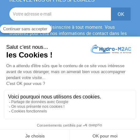
Vous pouvez vous désinscrire à tout moment. Vous
trouverez pour cela nos informations de contact dans les
conditions d'utilisation du site.
J'accepte les
conditions générales
et la
politique de
confidentialité
PRODUITS

NOTRE SOCIÉTÉ

VOTRE COMPTE

INFORMATIONS