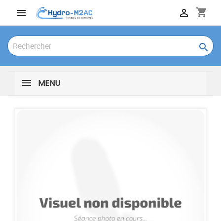
shopping_cart



MENU