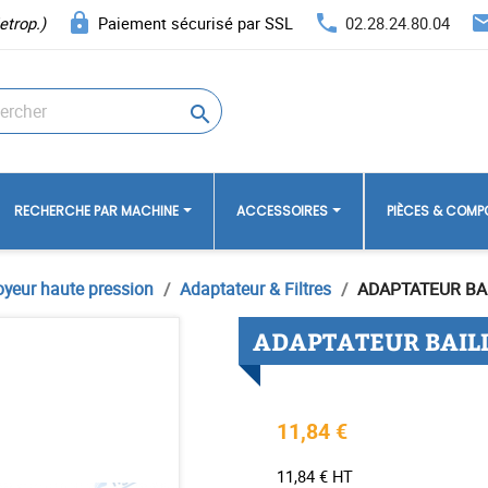
lock
phone
ema
etrop.)
Paiement sécurisé par SSL
02.28.24.80.04

RECHERCHE PAR MACHINE
ACCESSOIRES
PIÈCES & COM
oyeur haute pression
Adaptateur & Filtres
ADAPTATEUR BA
ADAPTATEUR BAIL
11,84 €
11,84 € HT