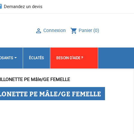
il
Demandez un devis
Connexion
Panier
(0)

shopping_cart
POSANTS
ÉCLATÉS
BESOIN D'AIDE ?
ILLONETTE PE Mâle/GE FEMELLE
LONETTE PE MÂLE/GE FEMELLE