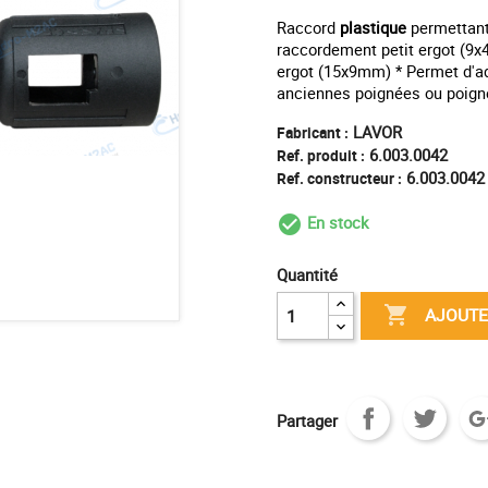
Raccord
plastique
permettant
raccordement petit ergot (9
ergot (15x9mm) * Permet d'ad
anciennes poignées ou poign
LAVOR
Fabricant :
6.003.0042
Ref. produit :
6.003.0042
Ref. constructeur :
En stock
check_circle_outl
Quantité

AJOUTE
Partager