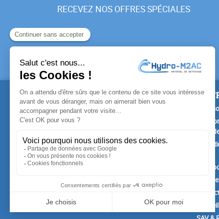
RECEVEZ NOS OFFRES SPÉCIALES
PRODUITS
NOTR
Promotions
Livrais
Nouveaux produits
Mention
Confide
Meilleures ventes
Conditi
vente
A prop
Paiemen
Contac
Conseil
SAV & R