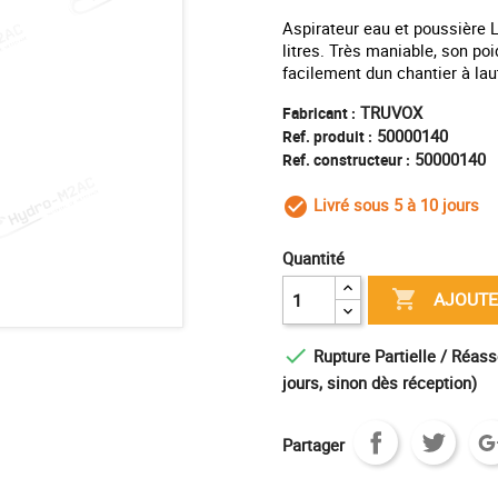
Aspirateur eau et poussière
litres. Très maniable, son po
facilement dun chantier à lau
TRUVOX
Fabricant :
50000140
Ref. produit :
50000140
Ref. constructeur :
Livré sous 5 à 10 jours
check_circle_outl
Quantité

AJOUTE

Rupture Partielle / Réass
jours, sinon dès réception)
Partager