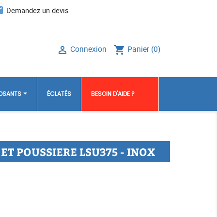
il
Demandez un devis
Connexion
Panier
(0)

shopping_cart
POSANTS
ÉCLATÉS
BESOIN D'AIDE ?
ET POUSSIERE LSU375 - INOX