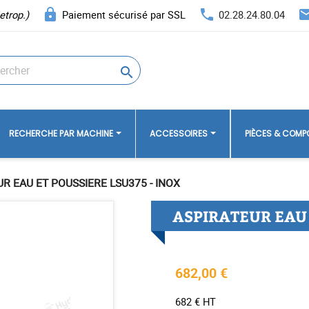
lock
phone
ema
etrop.)
Paiement sécurisé par SSL
02.28.24.80.04

RECHERCHE PAR MACHINE
ACCESSOIRES
PIÈCES & COM
R EAU ET POUSSIERE LSU375 - INOX
ASPIRATEUR EAU 
682,00 €
682 € HT