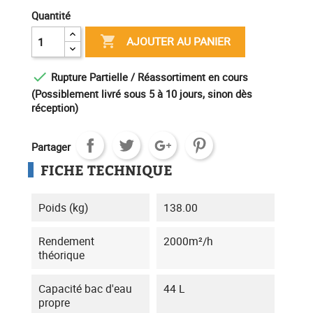
Quantité

AJOUTER AU PANIER

Rupture Partielle / Réassortiment en cours
(Possiblement livré sous 5 à 10 jours, sinon dès
réception)
Partager
FICHE TECHNIQUE
Poids (kg)
138.00
Rendement
2000m²/h
théorique
Capacité bac d'eau
44 L
propre