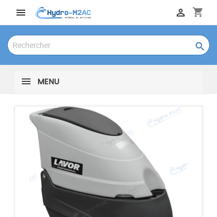
shopping_cart



MENU