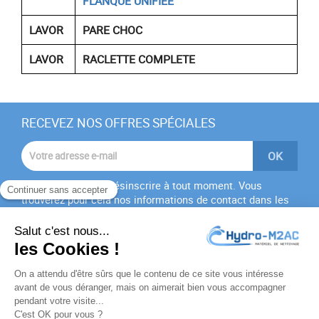
FLANQUE UNIFIÉE
LAVOR
PARE CHOC
LAVOR
RACLETTE COMPLETE
RECEVEZ NOS OFFRES SPÉCIALES
Vous pouvez vous désinscrire à tout moment. Vous
trouverez pour cela nos informations de contact dans les
conditions d'utilisation du site.
J'accepte les
conditions générales
et la
politique de
confidentialité
PRODUITS
