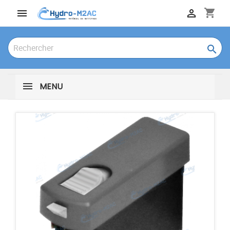
shopping_cart



MENU