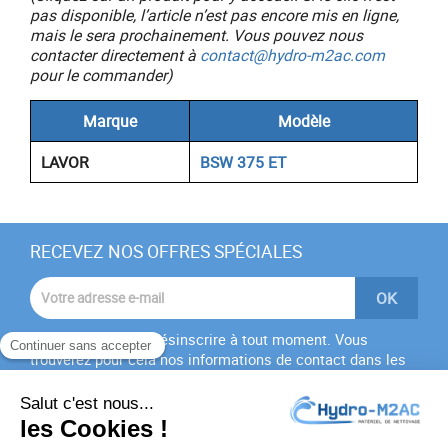
pas disponible, l’article n’est pas encore mis en ligne,
mais le sera prochainement. Vous pouvez nous
contacter directement à
contact@hydro-m2ac.com
pour le commander)
Marque
Modèle
LAVOR
BSW 375 ET
RECEVEZ NOS OFFRES SPÉCIALES
Vous pouvez vous désinscrire à tout moment. Vous
trouverez pour cela nos informations de contact dans les
conditions d'utilisation du site.
J'accepte les
conditions générales
et la
politique de
confidentialité