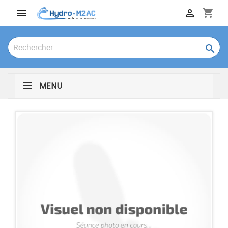
shopping_cart



MENU