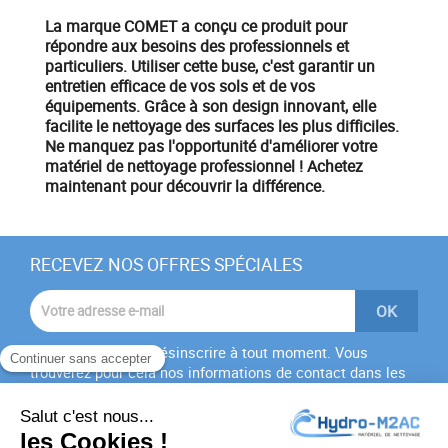
La marque
COMET
a conçu ce produit pour
répondre aux besoins des professionnels et
particuliers. Utiliser cette buse, c'est garantir un
entretien efficace
de vos sols et de vos
équipements. Grâce à son design innovant, elle
facilite le nettoyage des surfaces les plus difficiles.
Ne manquez pas l'opportunité d'améliorer votre
matériel de nettoyage professionnel !
Achetez
maintenant
pour découvrir la différence.
RECEVEZ NOS OFFRES SPÉCIALES
Vous pouvez vous désinscrire à tout moment. Vous
trouverez pour cela nos informations de contact dans les
conditions d'utilisation du site.
J'accepte les
conditions générales
et la
politique de