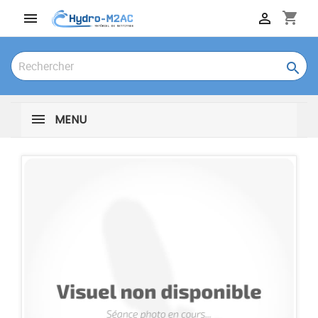
shopping_cart



MENU