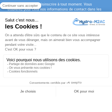
Vous pouvez vous désinscrire à tout moment. Vous
trouverez pour cela nos informations de contact dans les
conditions d'utilisation du site.
J'accepte les
conditions générales
et la
politique de
confidentialité
PRODUITS

NOTRE SOCIÉTÉ

VOTRE COMPTE

INFORMATIONS