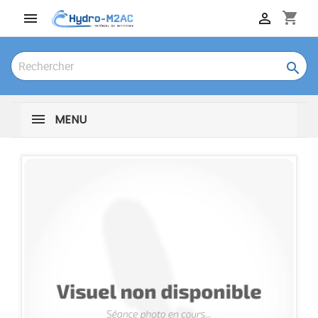
shopping_cart



MENU