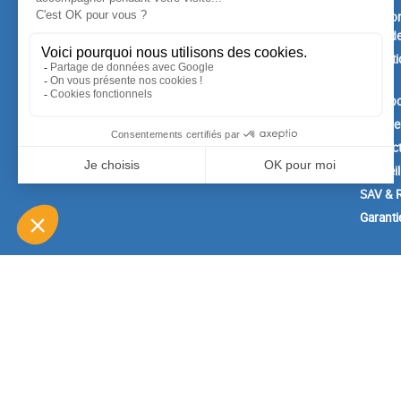
Nouveaux produits
Mention
Confide
Meilleures ventes
Conditi
vente
A prop
Paiemen
Contac
Conseil
SAV & R
Garanti