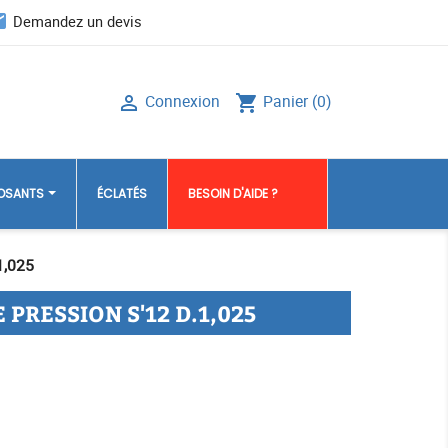
il
Demandez un devis
Connexion
Panier
(0)

shopping_cart
POSANTS
ÉCLATÉS
BESOIN D'AIDE ?
1,025
 PRESSION S'12 D.1,025