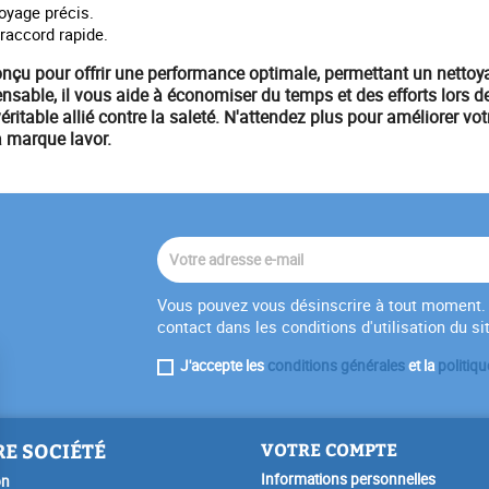
oyage précis.
 raccord rapide.
nçu pour offrir une performance optimale, permettant un nettoya
nsable, il vous aide à économiser du temps et des efforts lors de 
ritable allié contre la saleté. N'attendez plus pour améliorer vo
la marque
lavor
.
Vous pouvez vous désinscrire à tout moment. 
contact dans les conditions d'utilisation du si
J'accepte les
conditions générales
et la
politiqu
E SOCIÉTÉ
VOTRE COMPTE
Informations personnelles
on