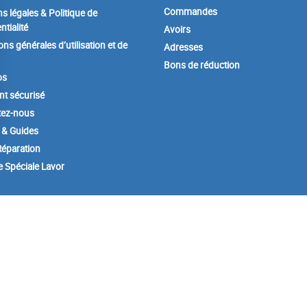
Commandes
s légales & Politique de
ntialité
Avoirs
ons générales d’utilisation et de
Adresses
Bons de réduction
os
t sécurisé
tez-nous
 & Guides
éparation
e Spéciale Lavor