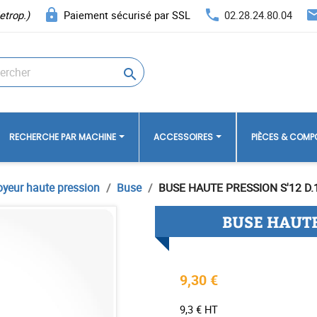
lock
phone
ema
etrop.)
Paiement sécurisé par SSL
02.28.24.80.04

RECHERCHE PAR MACHINE
ACCESSOIRES
PIÈCES & COM
oyeur haute pression
Buse
BUSE HAUTE PRESSION S'12 D.
BUSE HAUTE
9,30 €
9,3 € HT