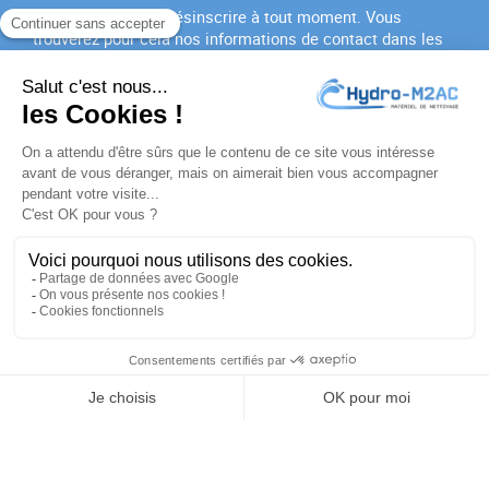
Vous pouvez vous désinscrire à tout moment. Vous
trouverez pour cela nos informations de contact dans les
conditions d'utilisation du site.
J'accepte les
conditions générales
et la
politique de
confidentialité
PRODUITS

NOTRE SOCIÉTÉ

VOTRE COMPTE

INFORMATIONS