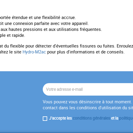
ortée étendue et une flexibilité accrue.
it une connexion parfaite avec votre appareil.
aux hautes pressions et aux utilisations fréquentes.
e et rapide.
at du flexible pour détecter d'éventuelles fissures ou fuites. Enrou
ltez le site
Hydro-M2ac
pour plus d'informations et de conseils.
Vous pouvez vous désinscrire à tout moment. 
contact dans les conditions d'utilisation du si
J'accepte les
conditions générales
et la
politiqu