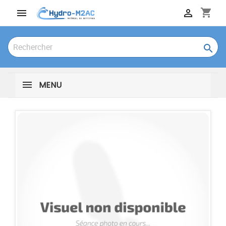
shopping_cart



MENU