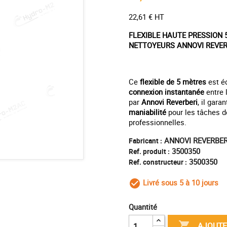
22,61 € HT
FLEXIBLE HAUTE PRESSION
NETTOYEURS ANNOVI REVER
Ce
flexible de 5 mètres
est é
connexion instantanée
entre 
par
Annovi Reverberi
, il gara
maniabilité
pour les tâches 
professionnelles.
ANNOVI REVERBER
Fabricant :
3500350
Ref. produit :
3500350
Ref. constructeur :
Livré sous 5 à 10 jours
check_circle_outl
Quantité

AJOUTE