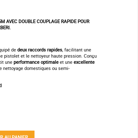
 5M AVEC DOUBLE COUPLAGE RAPIDE POUR
BERI.
quipé de
deux raccords rapides
, facilitant une
le pistolet et le nettoyeur haute pression. Conçu
ntit une
performance optimale
et une
excellente
de nettoyage domestiques ou semi-
I
ine
R AU PANIER