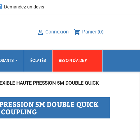
il
Demandez un devis
Connexion
Panier
(0)

shopping_cart
POSANTS
ÉCLATÉS
BESOIN D'AIDE ?
EXIBLE HAUTE PRESSION 5M DOUBLE QUICK
 PRESSION 5M DOUBLE QUICK
COUPLING