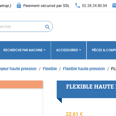
lock
phone
ema
etrop.)
Paiement sécurisé par SSL
02.28.24.80.04

RECHERCHE PAR MACHINE
ACCESSOIRES
PIÈCES & COM
oyeur haute pression
Flexible
Flexible haute pression
FL
FLEXIBLE HAUTE
22,61 €