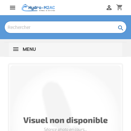
shopping_cart



MENU