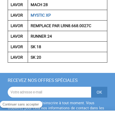
LAVOR
MACH 28
LAVOR
MYSTIC XP
LAVOR
REMPLACE PAR LRN8.668.0027C
LAVOR
RUNNER 24
LAVOR
SK 18
LAVOR
SK 20
RECEVEZ NOS OFFRES SPÉCIALES
Vous pouvez vous désinscrire à tout moment. Vous
trouverez pour cela nos informations de contact dans les
conditions d'utilisation du site.