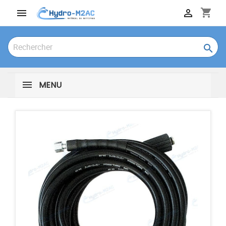
shopping_cart



MENU