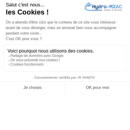
J'accepte les
conditions générales
et la
politique de
confidentialité
PRODUITS

NOTRE SOCIÉTÉ

VOTRE COMPTE

INFORMATIONS