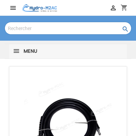
shopping_cart



MENU