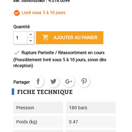
4.018.0094
Ref. constructeur :
Livré sous 5 à 10 jours
check_circle_outline
Quantité

AJOUTER AU PANIER

Rupture Partielle / Réassortiment en cours
(Possiblement livré sous 5 à 10 jours, sinon dès
réception)
Partager
FICHE TECHNIQUE
Pression
180 bars
Poids (kg)
0.47