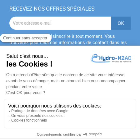
RECEVEZ NOS OFFRES SPÉCIALES
Vous pouvez vous désinscrire à tout moment. Vous
trouverez pour cela nos informations de contact dans les
conditions d'utilisation du site.
J'accepte les
conditions générales
et la
politique de
confidentialité
PRODUITS

NOTRE SOCIÉTÉ

VOTRE COMPTE

INFORMATIONS