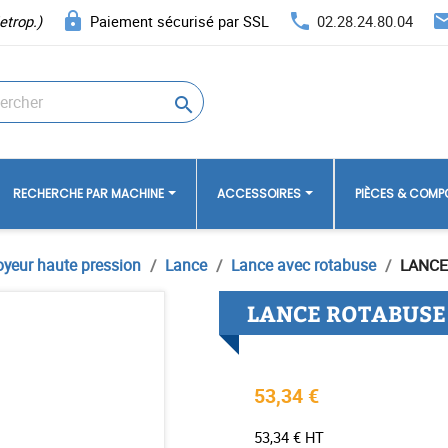
lock
phone
ema
etrop.)
Paiement sécurisé par SSL
02.28.24.80.04

RECHERCHE PAR MACHINE
ACCESSOIRES
PIÈCES & COM
oyeur haute pression
Lance
Lance avec rotabuse
LANCE
LANCE ROTABUSE
53,34 €
53,34 € HT