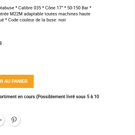
tabuse * Calibre 035 * Cône 17° * 50-150 Bar *
ntrée M22M adaptable toutes machines haute
ué * Code couleur de la buse: noir
3
ine
R AU PANIER
ortiment en cours (Possiblement livré sous 5 à 10