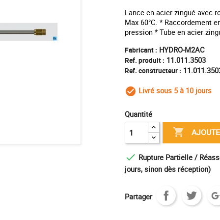
Lance en acier zingué avec ro
Max 60°C. * Raccordement e
pression * Tube en acier zing
HYDRO-M2AC
Fabricant :
11.011.3503
Ref. produit :
11.011.350
Ref. constructeur :
Livré sous 5 à 10 jours
check_circle_outl
Quantité

AJOUTE

Rupture Partielle / Réass
jours, sinon dès réception)
Partager