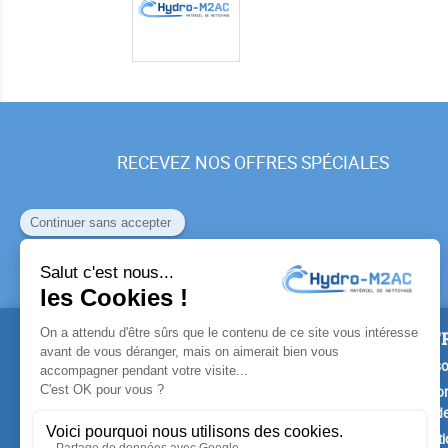
RECEVEZ NOS OFFRES SPÉCIALES
PRODUITS
NOTR
Promotions
Livrais
Nouveaux produits
Mention
Confide
Meilleures ventes
Conditi