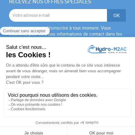
RECEVEZ NOS OFFRES SPÉCIALES
Vous pouvez vous désinscrire à tout moment. Vous
trouverez pour cela nos informations de contact dans les
conditions d'utilisation du site.
J'accepte les
conditions générales
et la
politique de
confidentialité
PRODUITS

NOTRE SOCIÉTÉ

VOTRE COMPTE

INFORMATIONS