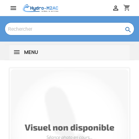
shopping_cart



MENU