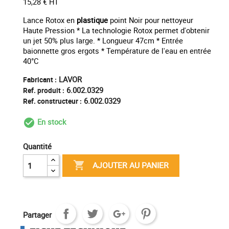
15,28 € HT
Lance Rotox en
plastique
point Noir pour nettoyeur
Haute Pression * La technologie Rotox permet d'obtenir
un jet 50% plus large. * Longueur 47cm * Entrée
baionnette gros ergots * Température de l'eau en entrée
40°C
LAVOR
Fabricant :
6.002.0329
Ref. produit :
6.002.0329
Ref. constructeur :
En stock
check_circle_outline
Quantité

AJOUTER AU PANIER
Partager