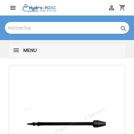
shopping_cart



MENU