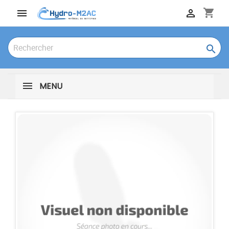
shopping_cart



MENU