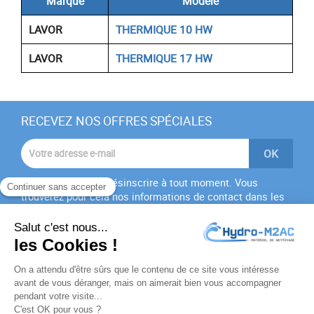
Marque
Modèle
LAVOR
THERMIQUE 10 HW
LAVOR
THERMIQUE 17 HW
RECEVEZ NOS OFFRES SPÉCIALES
Vous pouvez vous désinscrire à tout moment. Vous
trouverez pour cela nos informations de contact dans les
conditions d'utilisation du site.
J'accepte les
conditions générales
et la
politique de
confidentialité
PRODUITS
