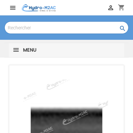
shopping_cart



MENU