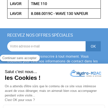
LAVOR
TIME 110
LAVOR
‎8.088.0019C - WAVE 130 VAPEUR
RECEVEZ NOS OFFRES SPÉCIALES
Vous pouvez vous désinscrire à tout moment. Vous
trouverez pour cela nos informations de contact dans les
conditions d'utilisation du site.
J'accepte les
conditions générales
et la
politique de
confidentialité
PRODUITS
