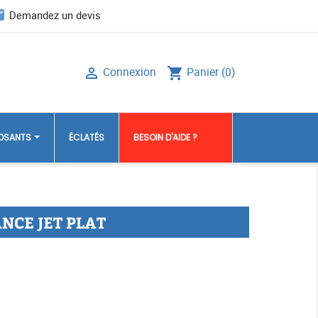
il
Demandez un devis
Connexion
Panier
(0)

shopping_cart
POSANTS
ÉCLATÉS
BESOIN D'AIDE ?
NCE JET PLAT