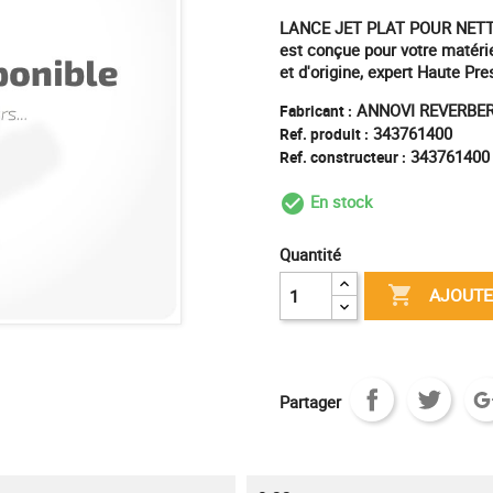
LANCE JET PLAT POUR NETTO
est conçue pour votre matéri
et d'origine, expert Haute Pr
ANNOVI REVERBER
Fabricant :
343761400
Ref. produit :
343761400
Ref. constructeur :
En stock
check_circle_outl
Quantité

AJOUTE
Partager