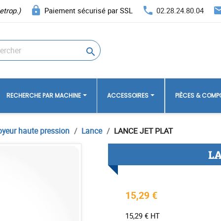
lock
phone
ema
etrop.)
Paiement sécurisé par SSL
02.28.24.80.04

RECHERCHE PAR MACHINE
ACCESSOIRES
PIÈCES & COM
oyeur haute pression
Lance
LANCE JET PLAT
LA
15,29 €
15,29 € HT