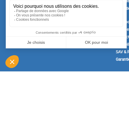
Confide
Meilleures ventes
Conditi
vente
A prop
Paiemen
Contac
Conseil
SAV & R
Garanti