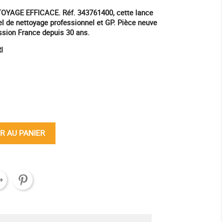
YAGE EFFICACE. Réf. 343761400, cette lance
el de nettoyage professionnel et GP. Pièce neuve
ession France depuis 30 ans.
I
ine
R AU PANIER