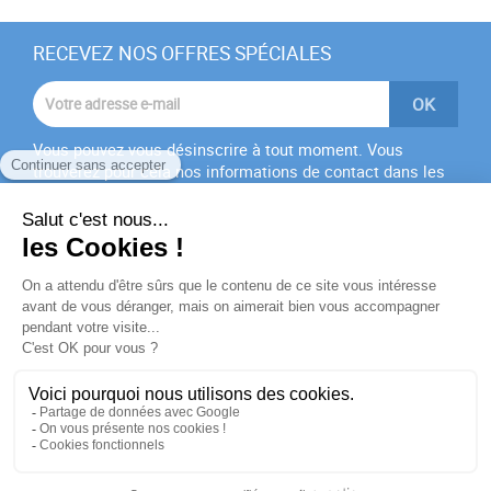
RECEVEZ NOS OFFRES SPÉCIALES
Vous pouvez vous désinscrire à tout moment. Vous
trouverez pour cela nos informations de contact dans les
conditions d'utilisation du site.
J'accepte les
conditions générales
et la
politique de
confidentialité
PRODUITS

NOTRE SOCIÉTÉ

VOTRE COMPTE
