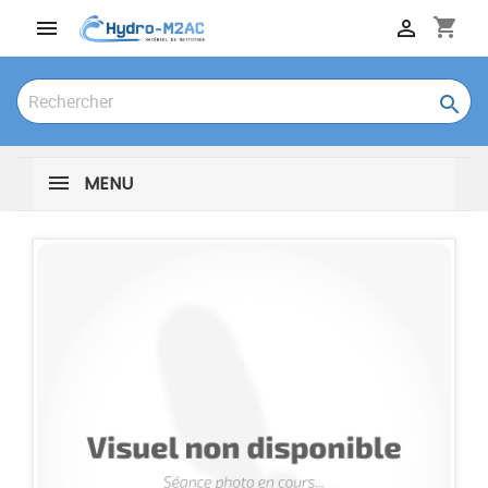
shopping_cart



MENU