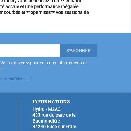
e lance, vous bénéficiez d'un **jet haute
lité accrue et une performance inégalée.
er courbée et **optimisez** vos sessions de
Vous trouverez pour cela nos informations de
te.
e de confidentialité
INFORMATIONS
Hydro - M2AC
433 rue du parc de la
Baumondière
44240 Sucé-sur-Erdre