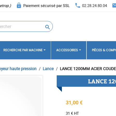
lock
phone
ema
etrop.)
Paiement sécurisé par SSL
02.28.24.80.04

RECHERCHE PAR MACHINE
ACCESSOIRES
PIÈCES & COM
oyeur haute pression
Lance
LANCE 1200MM ACIER COUDE
LANCE 12
31,00 €
31 € HT