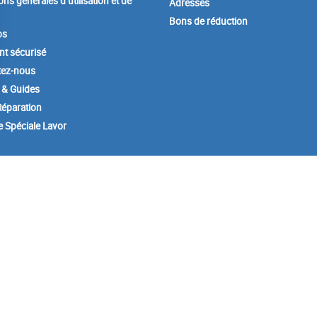
ons générales d’utilisation et de
Adresses
Bons de réduction
os
t sécurisé
tez-nous
 & Guides
éparation
e Spéciale Lavor