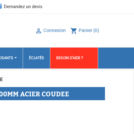
il
Demandez un devis
Connexion
Panier
(0)

shopping_cart
POSANTS
ÉCLATÉS
BESOIN D'AIDE ?
E
00MM ACIER COUDEE