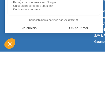
Conditi
vente
A prop
Paiemen
Contac
Conseil
SAV & R
Garanti