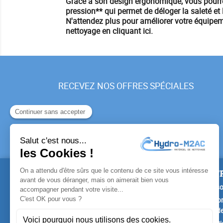
Grâce à son design ergonomique, vous pourrez 
pression** qui permet de déloger la saleté et
N'attendez plus pour améliorer votre équipem
nettoyage en cliquant ici.
RECEVEZ NOS OFFRES SPÉCIALES
PRODUITS
NOTR
Promotions
Livrais
Nouveaux produits
Mention
Confide
Meilleures ventes