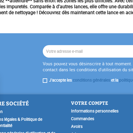
**atteindre** sans effort les zones les plus difficiles. Avec cett
 les impuretés. Comparée à d'autres lances, elle offre une durabi
ent de nettoyage ! Découvrez dès maintenant cette lance en aci
Vous pouvez vous désinscrire à tout moment. 
contact dans les conditions d'utilisation du si
J'accepte les
conditions générales
et la
politiqu
E SOCIÉTÉ
VOTRE COMPTE
Informations personnelles
on
Commandes
s légales & Politique de
ntialité
Avoirs