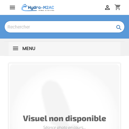
shopping_cart



MENU