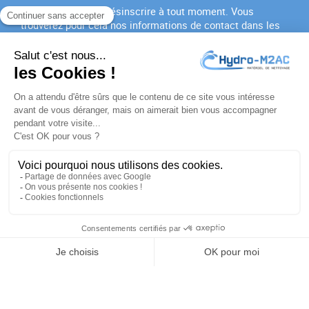
Vous pouvez vous désinscrire à tout moment. Vous
trouverez pour cela nos informations de contact dans les
conditions d'utilisation du site.
J'accepte les
conditions générales
et la
politique de
confidentialité
PRODUITS

NOTRE SOCIÉTÉ

VOTRE COMPTE

INFORMATIONS