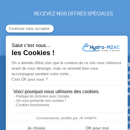
RECEVEZ NOS OFFRES SPÉCIALES
PRODUITS
NOTR
Promotions
Livrais
Nouveaux produits
Mention
Confide
Meilleures ventes
Conditi
vente
A prop
Paiemen
Contac