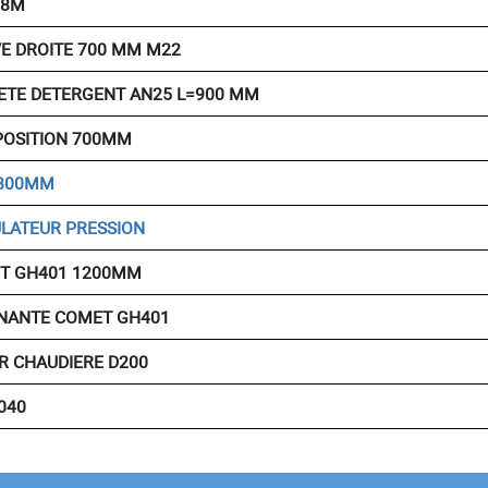
 8M
E DROITE 700 MM M22
ETE DETERGENT AN25 L=900 MM
POSITION 700MM
 800MM
ULATEUR PRESSION
ET GH401 1200MM
RNANTE COMET GH401
R CHAUDIERE D200
040