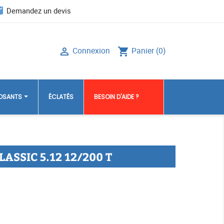
il
Demandez un devis
Connexion
Panier
(0)

shopping_cart
POSANTS
ÉCLATÉS
BESOIN D'AIDE ?
LASSIC 5.12 12/200 T