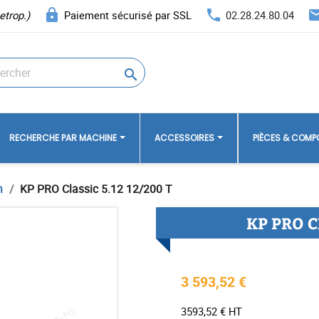
lock
phone
ema
etrop.)
Paiement sécurisé par SSL
02.28.24.80.04

RECHERCHE PAR MACHINE
ACCESSOIRES
PIÈCES & COM
n
KP PRO Classic 5.12 12/200 T
KP PRO C
3 593,52 €
3593,52 € HT