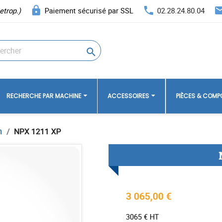
lock
phone
ema
etrop.)
Paiement sécurisé par SSL
02.28.24.80.04

RECHERCHE PAR MACHINE
ACCESSOIRES
PIÈCES & COM
n
NPX 1211 XP
3 065,00 €
3065 € HT