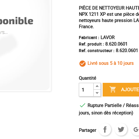
PIÈCE DE NETTOYEUR HAUTE P
NPX 1211 XP est une pièce de
nettoyeurs haute pression LA
France.
LAVOR
Fabricant :
8.620.0601
Ref. produit :
8.620.0601
Ref. constructeur :
Livré sous 5 à 10 jours
check_circle_outl
Quantité

AJOUTE

Rupture Partielle / Réass
jours, sinon dès réception)
Partager