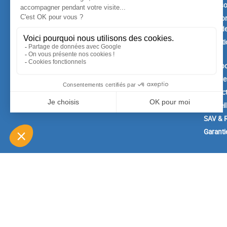
Promotions
Livrais
Nouveaux produits
Mention
Confide
Meilleures ventes
Conditi
vente
A prop
Paiemen
Contac
Conseil
SAV & R
Garanti