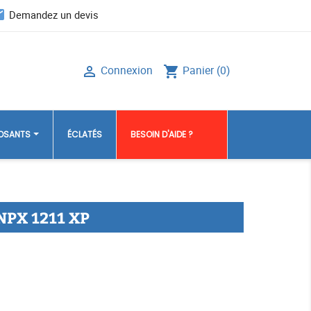
il
Demandez un devis
Connexion
Panier
(0)

shopping_cart
POSANTS
ÉCLATÉS
BESOIN D'AIDE ?
NPX 1211 XP