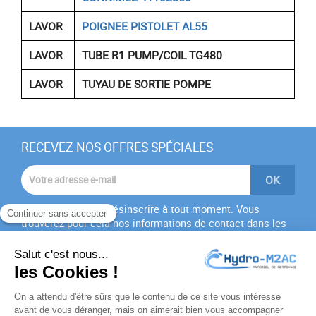
LAVOR
POIGNEE PISTOLET AL55
LAVOR
TUBE R1 PUMP/COIL TG480
LAVOR
TUYAU DE SORTIE POMPE
RECEVEZ NOS OFFRES SPÉCIALES
Vous pouvez vous désinscrire à tout moment. Vous
trouverez pour cela nos informations de contact dans les
conditions d'utilisation du site.
J'accepte les
conditions générales
et la
politique de
confidentialité